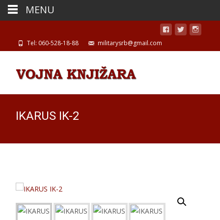
MENU
Tel: 060-528-18-88
militarysrb@gmail.com
IKARUS IK-2