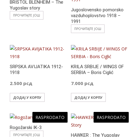
BRISTOL BLENHEIM – The
Yugoslav story
Jugoslovensko pomorsko
vazduhoplovstvo 1918 –
ПРОЧИТАЈТЕ ЈОШ
1991
ПРОЧИТАЈТЕ ЈОШ
SRPSKA AVIJATIKA 1912-
KRILA SRBIJE / WINGS OF
1918
SERBIA – Boris Ciglić
2.500
рсд
7.000
рсд
ДОДАЈ У КОРПУ
ДОДАЈ У КОРПУ
RASPRODATO
RASPRODATO
Rogožarski IK-3
HAWKER : The Yugoslav
ПРОЧИТАЈТЕ ЈОШ