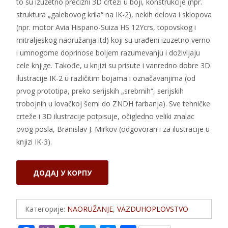
to su izuzetno precizni 3D crteži u boji, konstrukcije (npr.
struktura „galebovog krila“ na IK-2), nekih delova i sklopova
(npr. motor Avia Hispano-Suiza HS 12Ycrs, topovskog i
mitraljeskog naoružanja itd) koji su urađeni izuzetno verno
i umnogome doprinose boljem razumevanju i doživljaju
cele knjige. Takođe, u knjizi su prisute i vanredno dobre 3D
ilustracije IK-2 u različitim bojama i označavanjima (od
prvog prototipa, preko serijskih „srebrnih“, serijskih
trobojnih u lovačkoj šemi do ZNDH farbanja). Sve tehničke
crteže i 3D ilustracije potpisuje, očigledno veliki znalac
ovog posla, Branislav J. Mirkov (odgovoran i za ilustracije u
knjizi IK-3).
IKARUS
ДОДАЈ У КОРПУ
IK-
2
количина
Категорије:
NAORUŽANJE
,
VAZDUHOPLOVSTVO