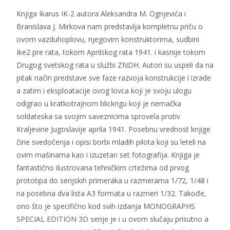
Knjiga Ikarus IK-2 autora Aleksandra M. Ognjevića i
Branislava J. Mirkova nam predstavlja kompletnu priču o
ovom vazduhoplovu, njegovim konstruktorima, sudbini
Ike2 pre rata, tokom Aprilskog rata 1941. i kasnije tokom
Drugog svetskog rata u službi ZNDH. Autori su uspeli da na
pitak način predstave sve faze razvoja konstrukcije i izrade
a zatim i eksploatacije ovog lovca koji je svoju ulogu
odigrao u kratkotrajnom blickrigu koji je nemačka
soldateska sa svojim saveznicima sprovela protiv
Kraljevine Jugoslavije aprila 1941. Posebnu vrednost knjige
čine svedočenja i opisi borbi mladih pilota koji su leteli na
ovim mašinama kao i izuzetan set fotografija. Knjiga je
fantastično ilustrovana tehničkim crtežima od prvog
prototipa do serijskih primeraka u razmerama 1/72, 1/48 i
na posebna dva lista A3 formata u razmeri 1/32. Takođe,
ono što je specifično kod svih izdanja MONOGRAPHS
SPECIAL EDITION 3D serije je i u ovom slučaju prisutno a