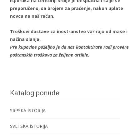
isporuka na teritoriji Srbije je besplatna i šalje se
preporučeno, sa brojem za praćenje, nakon uplate
novca na naš račun.
Troškovi dostave za inostranstvo variraju od mase i
načina slanja.
Pre kupovine poželjno je da nas kontaktirate radi provere
poštanskih troškova za željene artikle.
Katalog ponude
SRPSKA ISTORIJA
SVETSKA ISTORIJA