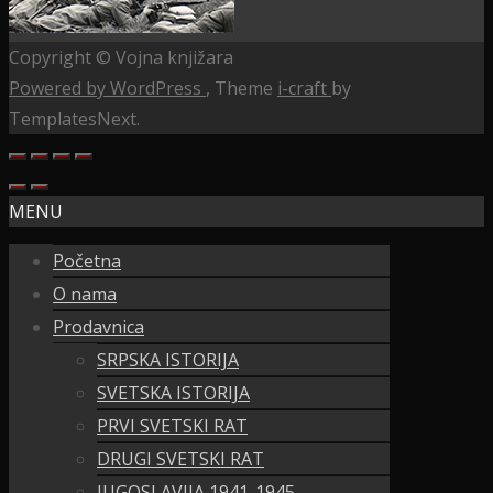
Copyright © Vojna knjižara
Powered by WordPress
, Theme
i-craft
by
TemplatesNext.
MENU
Početna
O nama
Prodavnica
SRPSKA ISTORIJA
SVETSKA ISTORIJA
PRVI SVETSKI RAT
DRUGI SVETSKI RAT
JUGOSLAVIJA 1941-1945