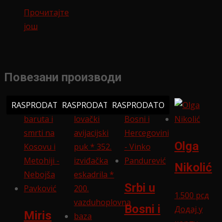
Прочитајте
још
Повезани производи
RASPRODATO
RASPRODATO
RASPRODATO
Olga
Nikolić
Srbi u
1.500
рсд
Bosni i
Додај у
Miris