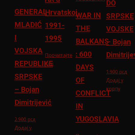
DO
GENERAL
Hrvatskoj
WAR IN
SRPSKE
MLADIĆ
1991-
THE
VOJSKE
I
1995
BALKANS
– Bojan
VOJSKA
: 600
Dimitrije
Прочитајте
REPUBLIKE
још
DAYS
1.900
рсд
SRPSKE
OF
Додај у
корпу
– Bojan
CONFLICT
Dimitrijević
IN
YUGOSLAVIA
2.900
рсд
Додај у