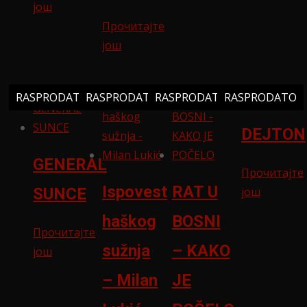
још
Прочитајте
још
RASPRODATO
RASPRODATO
RASPRODATO
RASPRODATO
DEJTON
GENERAL
Прочитајте
Ispovest
RAT U
још
SUNCE
haškog
BOSNI
Прочитајте
sužnja
– KAKO
још
– Milan
JE