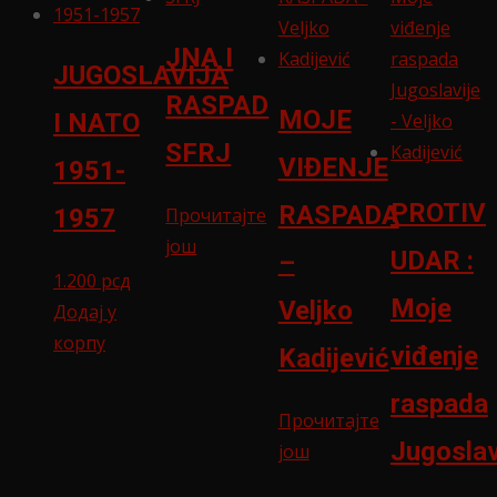
JNA I
JUGOSLAVIJA
RASPAD
MOJE
I NATO
SFRJ
VIĐENJE
1951-
PROTIV
RASPADA
Прочитајте
1957
још
UDAR :
–
1.200
рсд
Moje
Veljko
Додај у
корпу
viđenje
Kadijević
raspada
Прочитајте
Jugoslav
још