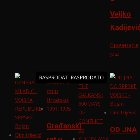
–
Veljko
Kadijevi
Прочитајте
још
RASPRODATO
RASPRODATO
Građanski
OD JNA
rat u