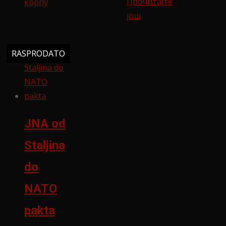
Прочитајте
корпу
још
RASPRODATO
JNA od
Staljina
do
NATO
pakta