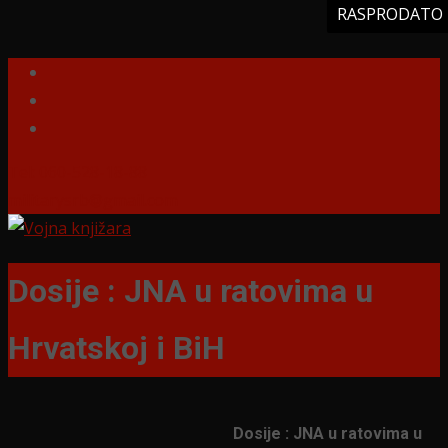
RASPRODATO
Tel: 060-528-18-88
militarysrb@gmail.com
Dosije : JNA u ratovima u
Hrvatskoj i BiH
Dosije : JNA u ratovima u