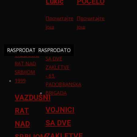
Lukić
POČELO
Прочитајте
Прочитајте
још
још
RASPRODATO
RASPRODATO
VAZDUŠNI
VOJNICI
RAT
SA DVE
NAD
ZAKLETVE