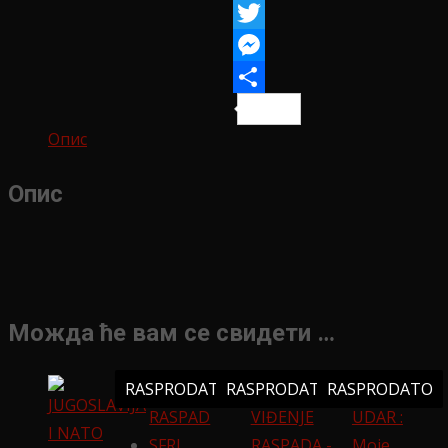
WhatsApp
Twitter
Messenger
Share
Опис
Опис
Можда ће вам се свидети …
RASPRODATO
RASPRODATO
RASPRODATO