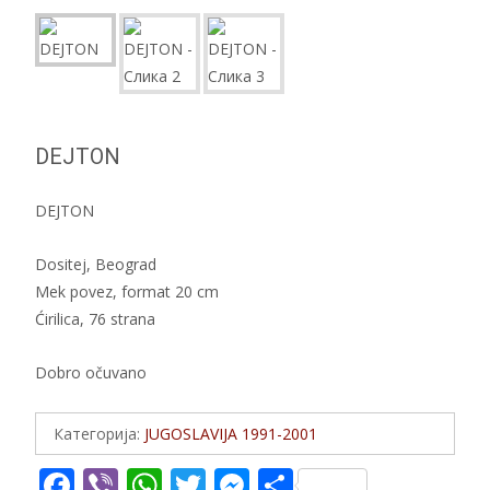
DEJTON
DEJTON
Dositej, Beograd
Mek povez, format 20 cm
Ćirilica, 76 strana
Dobro očuvano
Категорија:
JUGOSLAVIJA 1991-2001
F
Vi
W
T
M
S