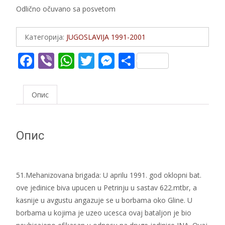
Odlično očuvano sa posvetom
Категорија:
JUGOSLAVIJA 1991-2001
F
Vi
W
T
M
S
ac
b
h
w
e
h
e
er
at
itt
ss
ar
Опис
b
s
er
e
e
o
A
n
Опис
o
p
g
k
p
er
51.Mehanizovana brigada: U aprilu 1991. god oklopni bat.
ove jedinice biva upucen u Petrinju u sastav 622.mtbr, a
kasnije u avgustu angazuje se u borbama oko Gline. U
borbama u kojima je uzeo ucesca ovaj bataljon je bio