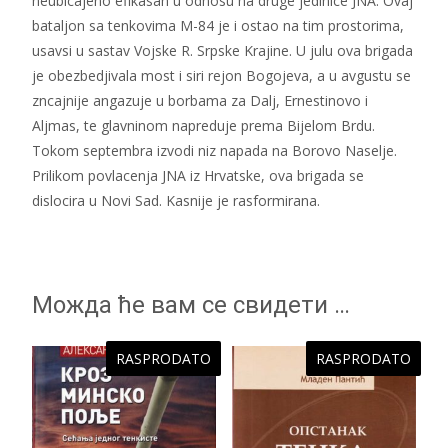
neubicajeno efikasan u odnosu na druge jedinice JNA. Ovaj
bataljon sa tenkovima M-84 je i ostao na tim prostorima,
usavsi u sastav Vojske R. Srpske Krajine. U julu ova brigada
je obezbedjivala most i siri rejon Bogojeva, a u avgustu se
zncajnije angazuje u borbama za Dalj, Ernestinovo i
Aljmas, te glavninom napreduje prema Bijelom Brdu.
Tokom septembra izvodi niz napada na Borovo Naselje.
Prilikom povlacenja JNA iz Hrvatske, ova brigada se
dislocira u Novi Sad. Kasnije je rasformirana.
Можда ће вам се свидети …
RASPRODATO
RASPRODATO