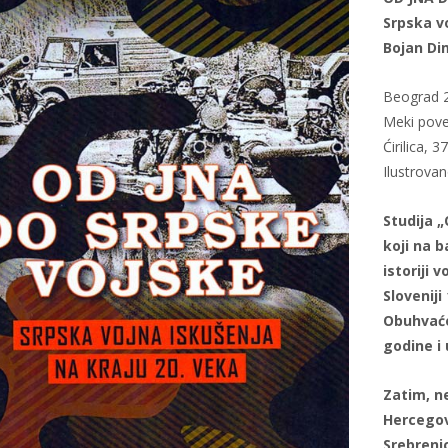
Srpska v
Bojan Dim
Beograd 
Meki pove
Ćirilica, 3
Ilustrova
Studija 
koji na b
istoriji
Sloveniji
Obuhvaćen
godine i 
Zatim, n
Hercegov
Srebrenic