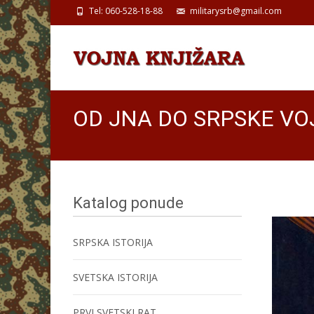
Tel: 060-528-18-88
militarysrb@gmail.com
OD JNA DO SRPSKE VOJS
Katalog ponude
SRPSKA ISTORIJA
SVETSKA ISTORIJA
PRVI SVETSKI RAT