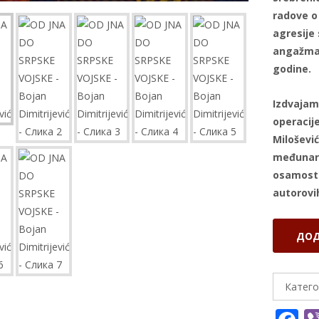
radove o
agresije
angažman
godine.
Izdvajam
operacij
Milošević
međunaro
osamostal
autorovih
OD
ДОД
JNA
DO
SRPSKE
Катего
VOJSKE
-