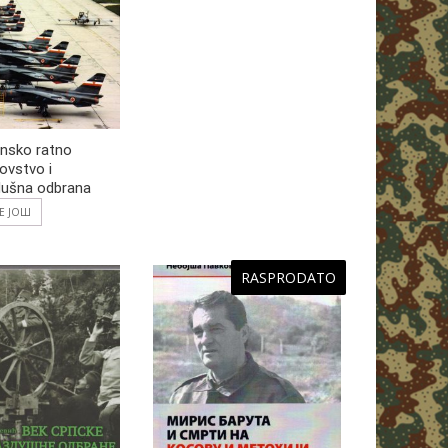
nsko ratno
ovstvo i
dušna odbrana
ТЕ ЈОШ
RASPRODATO