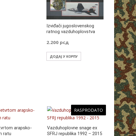
Izviđači jugoslovenskog
ratnog vazduhoplovstva
2.200
рсд
ДОДАЈ У КОРПУ
RASPRODATO
THE ARMO
tvrtom arapsko-
Vazduhoplovne snage ex
ПРОЧИТАЈТ
m ratu
SFRJ republika 1992 – 2015