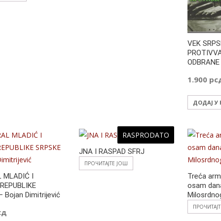
VEK SRPS
PROTIVV
ODBRANE 
1.900
рс
ДОДАЈ У
RASPRODATO
JNA I RASPAD SFRJ
ПРОЧИТАЈТЕ ЈОШ
 MLADIĆ I
Treća arm
REPUBLIKE
osam dana
 Bojan Dimitrijević
Milosrdno
ПРОЧИТАЈ
сд