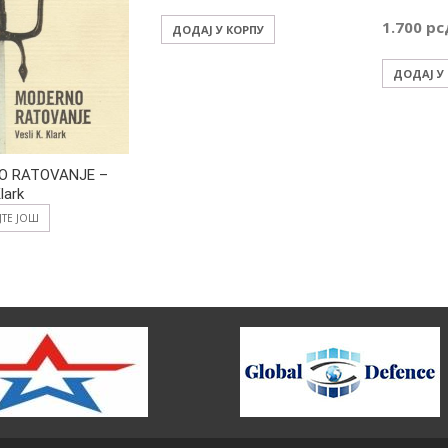
1.700
рс
ДОДАЈ У КОРПУ
ДОДАЈ У
O RATOVANJE –
lark
ЈТЕ ЈОШ