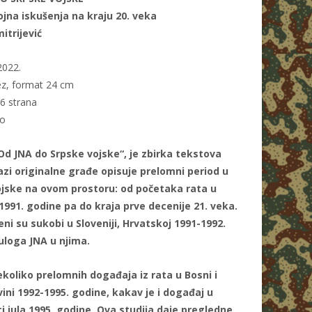
ojna iskušenja na kraju 20. veka
itrijević
2022.
z, format 24 cm
76 strana
no
„Od JNA do Srpske vojske“, je zbirka tekstova
azi originalne građe opisuje prelomni period u
 vojske na ovom prostoru: od početaka rata u
 1991. godine pa do kraja prve decenije 21. veka.
i su sukobi u Sloveniji, Hrvatskoj 1991-1992.
uloga JNA u njima.
ekoliko prelomnih događaja iz rata u Bosni i
ini 1992-1995. godine, kakav je i događaj u
i jula 1995. godine. Ova studija daje pregledne