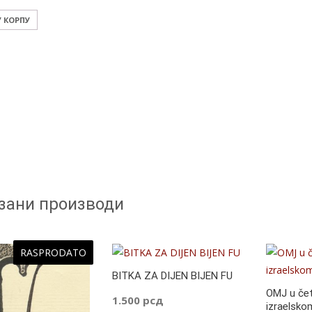
У КОРПУ
зани производи
RASPRODATO
BITKA ZA DIJEN BIJEN FU
OMJ u če
1.500
рсд
izraelsko