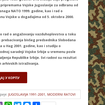
 pripremama Vojske Jugoslavije za odbranu od
 snaga NATO 1999. godine, kao i rad o
u Vojske u događajima od 5. oktobra 2000.
o rad o angažovanju vazduhoplovstva u toku
e prebacivanja bivšeg predsednika Slobodana
a u Hag 2001. godine, kao i studiju o
dnoj saradnji Vojske Srbije u vremenu posle
jenja Republike Srbije. Svi radovi su rezultat
 arhivskih istraživanja.
АЈ У КОРПУ
рије:
JUGOSLAVIJA 1991-2001
,
MODERNI RATOVI