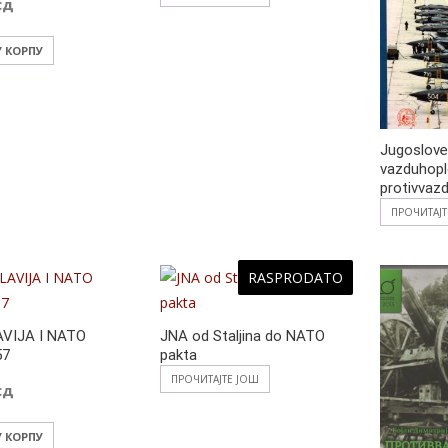
сд
У КОРПУ
Jugoslove
vazduhopl
protivvaz
ПРОЧИТАЈ
RASPRODATO
VIJA I NATO
JNA od Staljina do NATO
57
pakta
ПРОЧИТАЈТЕ ЈОШ
сд
У КОРПУ