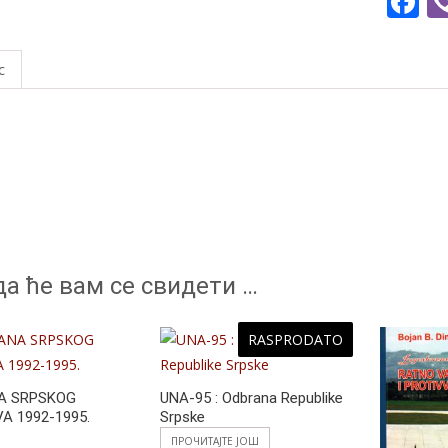
F
Bojan
a
Dimitrijev
e
с
количина
b
o
o
k
а ће вам се свидети …
RASPRODATO
A SRPSKOG
UNA-95 : Odbrana Republike
A 1992-1995.
Srpske
ПРОЧИТАЈТЕ ЈОШ