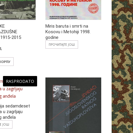
KE
Miris baruta i smrti na
AZDUŠNE
Kosovu i Metohiji 1998.
1915-2015
godine
ПРОЧИТАЈТЕ ЈОШ
д
 КОРПУ
RASPRODATO
ija sedamdeset
 u zagrljaju
g anđela
ТЕ ЈОШ