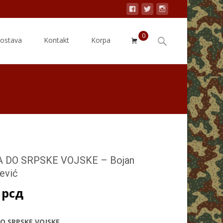
0
Search
dostava
Kontakt
Korpa
for:
 DO SRPSKE VOJSKE – Bojan
jević
0
рсд
O SRPSKE VOJSKE