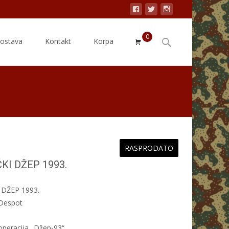
0
Search
dostava
Kontakt
Korpa
for:
RASPRODATO
KI DŽEP 1993.
DŽEP 1993.
 Despot
operacija „Džep-93“