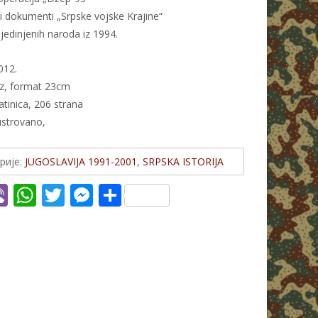
ni dokumenti „Srpske vojske Krajine“
jedinjenih naroda iz 1994.
012.
z, format 23cm
latinica, 206 strana
ustrovano,
рије:
JUGOSLAVIJA 1991-2001
,
SRPSKA ISTORIJA
Vi
W
T
M
S
c
b
h
w
e
h
er
at
itt
ss
ar
s
er
e
e
A
n
p
g