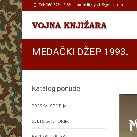
Tel: 060-528-18-88
militarysrb@gmail.com
MEDAČKI DŽEP 1993.
Katalog ponude
SRPSKA ISTORIJA
SVETSKA ISTORIJA
PRVI SVETSKI RAT