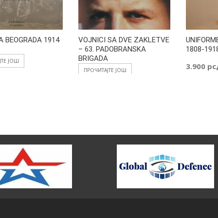
A BEOGRADA 1914
VOJNICI SA DVE ZAKLETVE
UNIFORM
– 63. PADOBRANSKA
1808-191
BRIGADA
ЈТЕ ЈОШ
3.900
рс
ПРОЧИТАЈТЕ ЈОШ
ДОДАЈ У