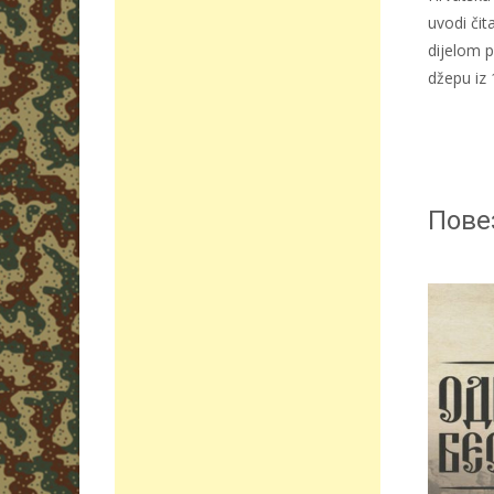
uvodi čit
dijelom p
džepu iz 
Пове