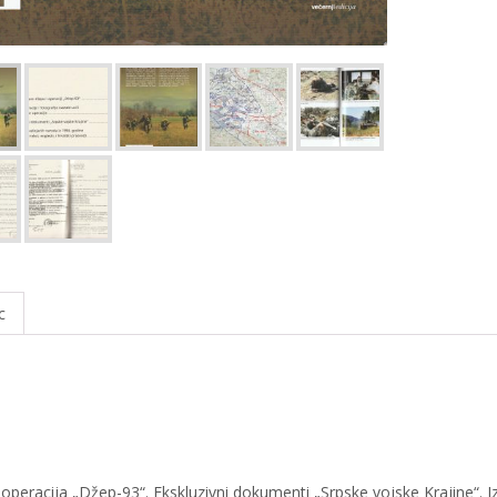
k
с
operacija „Džep-93“. Ekskluzivni dokumenti „Srpske vojske Krajine“. I