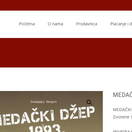
Skip
to
Početna
O nama
Prodavnica
Plaćanje i 
content
MEDAČ
MEDAČKI 
Zvonimir
Hrvatska 