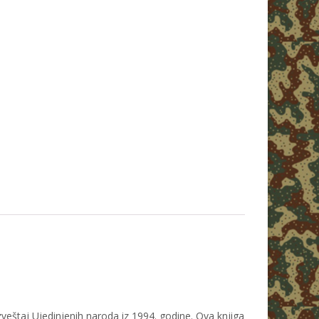
p
er
zveštaj Ujedinjenih naroda iz 1994. godine. Ova knjiga