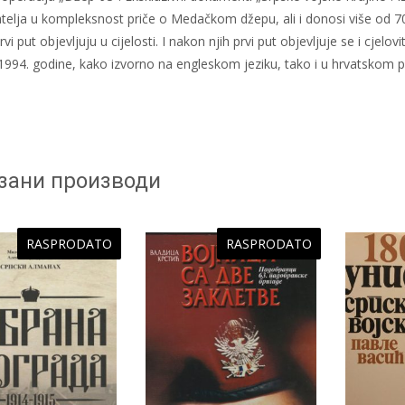
atelja u kompleksnost priče o Medačkom džepu, ali i donosi više od 
rvi put objevljuju u cijelosti. I nakon njih prvi put objevljuje se i cj
1994. godine, kako izvorno na engleskom jeziku, tako i u hrvatskom p
зани производи
RASPRODATO
RASPRODATO