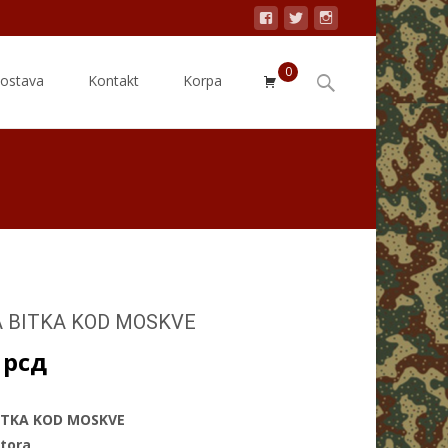
0
Search
dostava
Kontakt
Korpa
for:
A BITKA KOD MOSKVE
0
рсд
BITKA KOD MOSKVE
tora