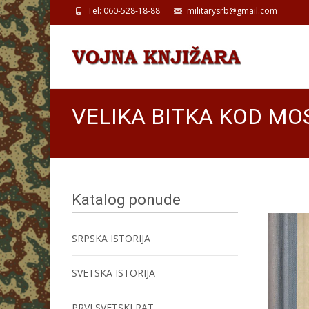
Tel: 060-528-18-88
militarysrb@gmail.com
VELIKA BITKA KOD MO
Katalog ponude
SRPSKA ISTORIJA
SVETSKA ISTORIJA
PRVI SVETSKI RAT