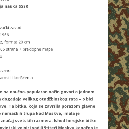
ja nauka SSSR
vački zavod
1966.
z, format 20 cm
 366 strana + preklopne mape
no
uvano
arosti i korišćenja
 se na naučno-popularan način govori o jednom
h događaja velikog otadžbinskog rata – o bici
ve. Ta bitka, koja se završila porazom glavne
e nemačkih trupa kod Moskve, imala je
i značaj svetskih razmera. Ishod herojske bitke
ovjetski vojnici vodili štiteći Moskvu konačno je