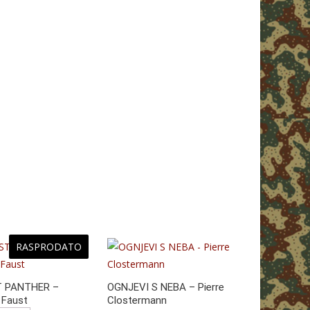
RASPRODATO
T PANTHER –
OGNJEVI S NEBA – Pierre
 Faust
Clostermann