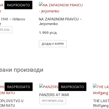
RASPRODATO
941 – Hitlerov
NA ZAPADNOM PRAVCU –
z
Jerjomenko
ЈТЕ ЈОШ
1.900
рсд
ДОДАЈ У КОРПУ
зани производи
RASPRODATO
RASPRODATO
PANZERS AT WAR
OPLOVSTVO U
THE LAS
ПРОЧИТАЈТЕ ЈОШ
KOM RATU
Wolfgang