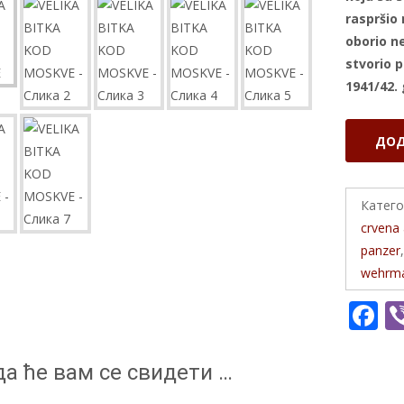
raspršio
oborio ne
stvorio 
1941/42.
VELIKA
ДОД
BITKA
KOD
MOSKVE
Катего
количина
crvena 
panzer
wehrm
F
a
e
а ће вам се свидети …
b