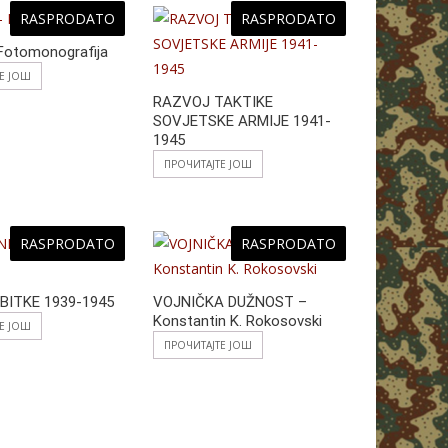
A
n
RASPRODATO
RASPRODATO
p
g
Fotomonografija
ТЕ ЈОШ
p
er
RAZVOJ TAKTIKE
SOVJETSKE ARMIJE 1941-
1945
ПРОЧИТАЈТЕ ЈОШ
RASPRODATO
RASPRODATO
BITKE 1939-1945
VOJNIČKA DUŽNOST –
Konstantin K. Rokosovski
ТЕ ЈОШ
ПРОЧИТАЈТЕ ЈОШ