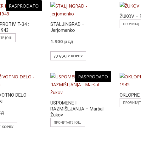
o
RASPRODATO
o
ŽUKOV – 
PROTIV T-34 :
STALJINGRAD –
ПРОЧИТАЈ
k
 1943
Jerjomenko
ЈТЕ ЈОШ
1.900
рсд
ДОДАЈ У КОРПУ
RASPRODATO
VOTNO DELO –
OKLOPNE 
ki
USPOMENE I
ПРОЧИТАЈ
RAZMIŠLJANJA – Maršal
сд
Žukov
ПРОЧИТАЈТЕ ЈОШ
У КОРПУ