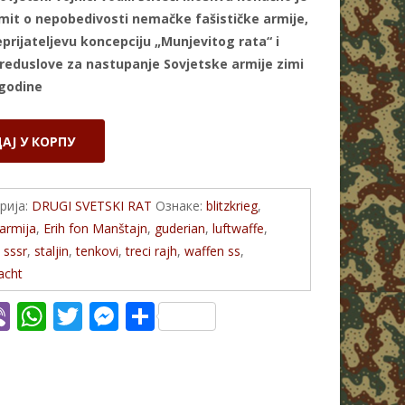
 mit o nepobedivosti nemačke fašističke armije,
prijateljevu koncepciju „Munjevitog rata“ i
preduslove za nastupanje Sovjetske armije zimi
 godine
АЈ У КОРПУ
рија:
DRUGI SVETSKI RAT
Ознаке:
blitzkrieg
,
armija
,
Erih fon Manštajn
,
guderian
,
luftwaffe
,
,
sssr
,
staljin
,
tenkovi
,
treci rajh
,
waffen ss
,
acht
Vi
W
T
M
S
c
b
h
w
e
h
er
at
itt
ss
ar
s
er
e
e