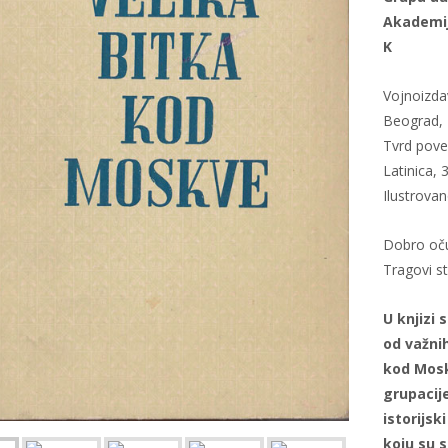
Akademi
K
Vojnoizda
Beograd, 
Tvrd pove
Latinica,
Ilustrova
Dobro oč
Tragovi st
U knjizi
od važni
kod Mosk
grupacij
istorijsk
koju su s