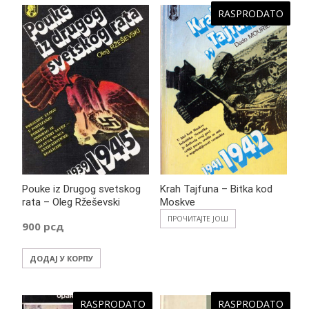
RASPRODATO
Pouke iz Drugog svetskog
Krah Tajfuna – Bitka kod
rata – Oleg Ržeševski
Moskve
ПРОЧИТАЈТЕ ЈОШ
900
рсд
ДОДАЈ У КОРПУ
RASPRODATO
RASPRODATO