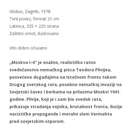
Globus, Zagreb, 1978.
Tvrd povez, format 21 cm
Latinica, 335 + 225 strana
Zaštitni omot, ilustrovano
Vrlo dobro očuvano
„Moskva I–II“ je snažno, realističko ratno
svedočanstvo nemačkog pisca Teodora Plivijea,
posvećeno događajima na Istočnom frontu tokom
Drugog svetskog rata, posebno nemačkoj invaziji na
Sovjetski Savez i borbama na prilazima Moskvi 1941.
godine. Plivije, koji je i sam bio svedok rata,
prikazuje stradanja vojnika, brutalnost fronta, iluzije
nacističke propagande i moralni slom Vermahta
pred sovjetskim otporom.