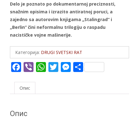
Delo je poznato po dokumentarnoj preciznosti,
snažnim opisima i izrazito antiratnoj poruci, a
zajedno sa autorovim knjigama „Stalingrad“ i
„Berlin“ čini neformalnu trilogiju o raspadu
nacističke vojne mašinerije.
Категорија:
DRUGI SVETSKI RAT
F
Vi
W
T
M
S
ac
b
h
w
e
h
e
er
at
itt
ss
ar
Опис
b
s
er
e
e
o
A
n
Опис
o
p
g
k
p
er