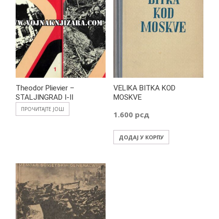
Theodor Plievier –
VELIKA BITKA KOD
STALJINGRAD I-II
MOSKVE
ПРОЧИТАЈТЕ ЈОШ
1.600
рсд
ДОДАЈ У КОРПУ