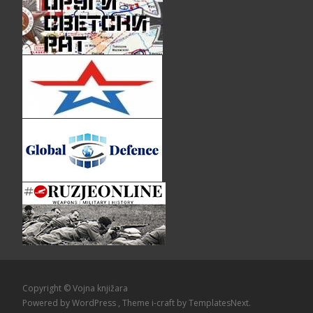
Copyright © Vojna knjižara
Powered by WordPress
, Theme
i-craft
by TemplatesNext.