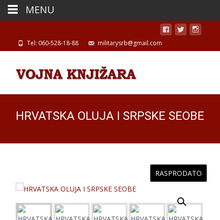
MENU
Tel: 060-528-18-88
militarysrb@gmail.com
HRVATSKA OLUJA I SRPSKE SEOBE
RASPRODATO