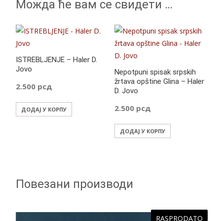
Можда ће вам се свидети …
ISTREBLJENJE – Haler D.
Jovo
Nepotpuni spisak srpskih
žrtava opštine Glina – Haler
2.500
рсд
D. Jovo
2.500
рсд
ДОДАЈ У КОРПУ
ДОДАЈ У КОРПУ
Повезани производи
RASPRODATO