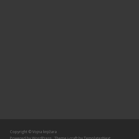
Copyright © Vojna knjižara
Powered by WordPress
, Theme
i-craft
by TemplatesNext.