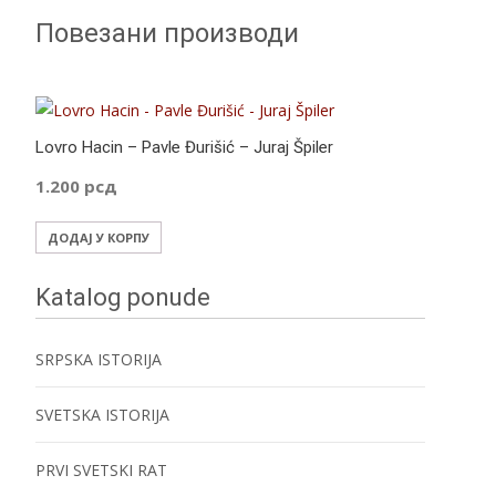
e
er
at
itt
ss
ar
Повезани производи
b
s
er
e
e
o
A
n
o
p
g
k
p
er
Lovro Hacin – Pavle Đurišić – Juraj Špiler
1.200
рсд
ДОДАЈ У КОРПУ
Katalog ponude
SRPSKA ISTORIJA
SVETSKA ISTORIJA
PRVI SVETSKI RAT