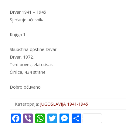
Drvar 1941 – 1945
Sjećanje učesnika
Knjiga 1
Skupština opštine Drvar
Drvar, 1972.
Tvrd povez, zlatotisak
Ćirilica, 434 strane
Dobro očuvano
Категорија:
JUGOSLAVIJA 1941-1945
F
Vi
W
T
M
S
ac
b
h
w
e
h