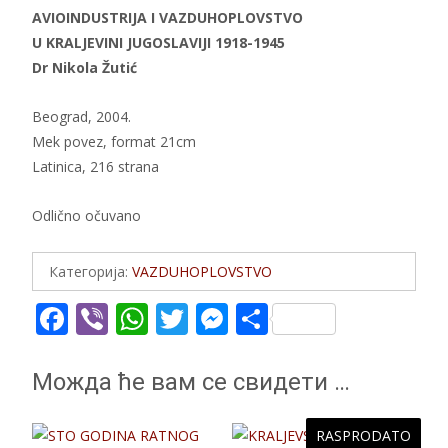
AVIOINDUSTRIJA I VAZDUHOPLOVSTVO
U KRALJEVINI JUGOSLAVIJI 1918-1945
Dr Nikola Žutić
Beograd, 2004.
Mek povez, format 21cm
Latinica, 216 strana
Odlično očuvano
Категорија:
VAZDUHOPLOVSTVO
F
Vi
W
T
M
S
ac
b
h
w
e
h
e
er
at
itt
ss
ar
Можда ће вам се свидети …
b
s
er
e
e
o
A
n
RASPRODATO