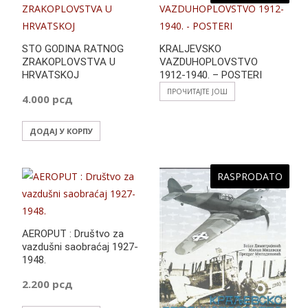
o
p
g
k
p
er
STO GODINA RATNOG
KRALJEVSKO
ZRAKOPLOVSTVA U
VAZDUHOPLOVSTVO
HRVATSKOJ
1912-1940. – POSTERI
ПРОЧИТАЈТЕ ЈОШ
4.000
рсд
ДОДАЈ У КОРПУ
RASPRODATO
AEROPUT : Društvo za
vazdušni saobraćaj 1927-
1948.
2.200
рсд