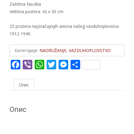
Zaštitna fascikla
Veličina postera: 42 x 30 cm
25 postera najznačajnijih aviona našeg vazduhoplovstva
1912-1940.
Категорије:
NAORUŽANJE
,
VAZDUHOPLOVSTVO
F
Vi
W
T
M
S
ac
b
h
w
e
h
e
er
at
itt
ss
ar
Опис
b
s
er
e
e
o
A
n
Опис
o
p
g
k
p
er