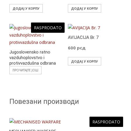
ДОДАЈ У КОРПУ
ДОДАЈ У КОРПУ
RASPRODATO
AVIJACIJA Br. 7
600
рсд
Jugoslovensko ratno
vazduhoplovstvo i
ДОДАЈ У КОРПУ
protivvazdušna odbrana
ПРОЧИТАЈТЕ ЈОШ
Повезани производи
RASPRODATO