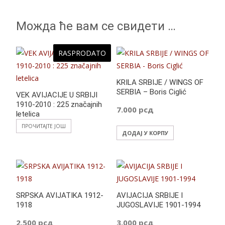
Можда ће вам се свидети …
RASPRODATO
KRILA SRBIJE / WINGS OF
SERBIA – Boris Ciglić
VEK AVIJACIJE U SRBIJI
1910-2010 : 225 značajnih
7.000
рсд
letelica
ПРОЧИТАЈТЕ ЈОШ
ДОДАЈ У КОРПУ
SRPSKA AVIJATIKA 1912-
AVIJACIJA SRBIJE I
1918
JUGOSLAVIJE 1901-1994
2.500
рсд
3.000
рсд