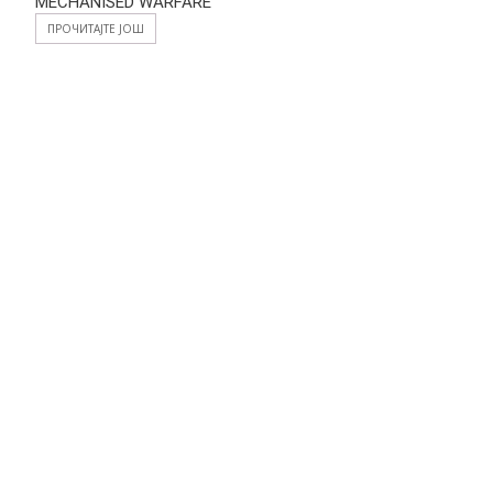
MECHANISED WARFARE
ПРОЧИТАЈТЕ ЈОШ