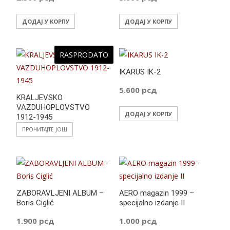
ДОДАЈ У КОРПУ
ДОДАЈ У КОРПУ
RASPRODATO
IKARUS IK-2
5.600
рсд
KRALJEVSKO
VAZDUHOPLOVSTVO
ДОДАЈ У КОРПУ
1912-1945
ПРОЧИТАЈТЕ ЈОШ
ZABORAVLJENI ALBUM –
AERO magazin 1999 –
Boris Ciglić
specijalno izdanje II
1.900
рсд
1.000
рсд