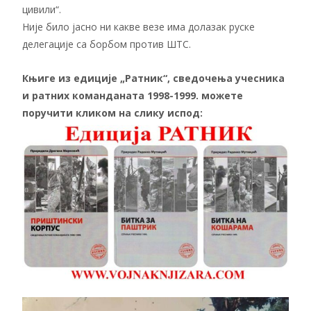
цивили“.
Није било јасно ни какве везе има долазак руске
делегације са борбом против ШТС.
Књиге из едиције „Ратник“, сведочења учесника
и ратних команданата 1998-1999. можете
поручити кликом на слику испод: