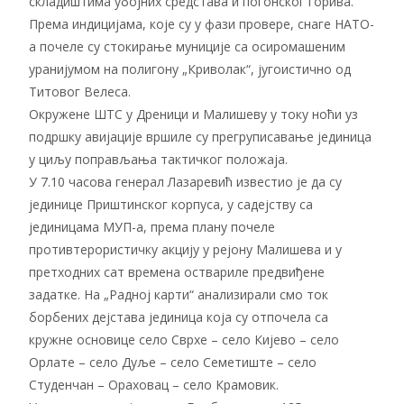
складиштима убојних средстава и погонског горива.
Према индицијама, које су у фази провере, снаге НАТО-
a почеле су стокирање муниције са осиромашеним
уранијумом на полигону „Криволак“, југоистично од
Титовог Велеса.
Окружене ШТС у Дреници и Малишеву у току ноћи уз
подршку авијације вршиле су прегруписавање јединица
у циљу поправљања тактичког положаја.
У 7.10 часова генерал Лазаревић известио је да су
јединице Приштинског корпуса, у садејству са
јединицама МУП-а, према плану почеле
противтерористичку акцију у рејону Малишева и у
претходних сат времена оствариле предвиђене
задатке. На „Радној карти“ анализирали смо ток
борбених дејстава јединица која су отпочела са
кружне основице село Сврхе – село Кијево – село
Орлате – село Дуље – село Семетиште – село
Студенчан – Ораховац – село Крамовик.