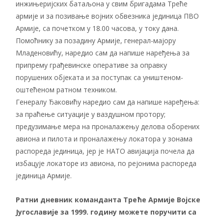
инжињеријских батаљона у свим бригадама Треће
армије и за позивање војних обвезника јединица ПВО
Армије, са почетком у 18.00 часова, у току дана.
Помоћнику за позадину Армије, генерал-мајору
Младеновићу, наредио сам да напише наређења за
припрему грађевинске оперативе за оправку
порушених објеката и за поступак са уништеном-
оштећеном ратном техником.
Генералу Ђаковићу наредио сам да напише наређења:
за праћење ситуације у ваздушном протору;
предузимање мера на проналажењу делова оборених
авиона и пилота и проналажењу локатора у зонама
распореда јединица, јер је НАТО авијација почела да
избацује локаторе из авиона, по рејонима распореда
јединица Армије.
Ратни дневник команданта Треће Армије Војске
Југославије за 1999. годину можете поручити са