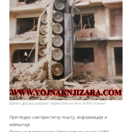
Ефекат дејства разорног пројектила на тенк М-84 у Клини.
Прегледао сам пристиглу пошту, информације и
извештаје.
Према информацијама Оперативног центра ШВК,