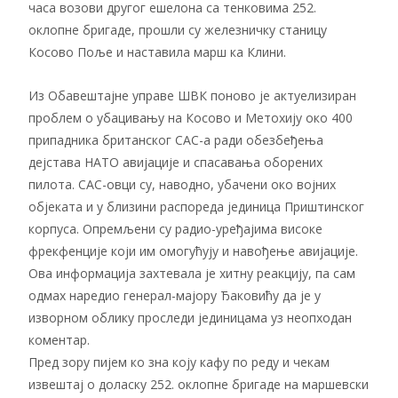
часа возови другог ешелона са тенковима 252.
оклопне бригаде, прошли су железничку станицу
Косово Поље и наставила марш ка Клини.
Из Обавештајне управе ШВК поново је актуелизиран
проблем о убацивању на Косово и Метохију око 400
припадника британског САС-а ради обезбеђења
дејстава НАТО авијације и спасавања оборених
пилота. САС-овци су, наводно, убачени око војних
објеката и у близини распореда јединица Приштинског
корпуса. Опремљени су радио-уређајима високе
фрекфенције који им омогућују и навођење авијације.
Ова информација захтевала је хитну реакцију, па сам
одмах наредио генерал-мајору Ђаковићу да је у
изворном облику проследи јединицама уз неопходан
коментар.
Пред зору пијем ко зна коју кафу по реду и чекам
извештај о доласку 252. оклопне бригаде на маршевски