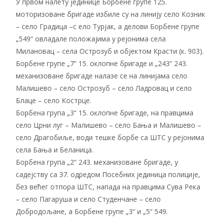
У првом налету јединице Борбене групе 125.
моторизоване бригаде избиле су на линију село Козник
– село Градица –с ело Турјак, а делови Борбене групе
„549“ овладале положајима у рејонима села
Милановац – села Острозуб и објектом Красти (к. 903).
Борбене групе „7“ 15. оклопне бригаде и „243“ 243.
механизоване бригаде налазе се на линијама село
Малишево – село Острозуб – село Ладровац и село
Блаце – село Кострце.
Борбена група „3“ 15. оклопне бригаде, на правцима
село Црни луг – Малишево – село Бања и Малишево –
село Драгобиље, води тешке борбе са ШТС у рејонима
села Бања и Беланица.
Борбена група „2“ 243. механизоване бригаде, у
садејству са 37. одредом Посебних јединица полиције,
без већег отпора ШТС, напада на правцима Сува Река
– село Пагаруша и село Студенчане – село
Добродољане, а Борбене групе „3“ и „5“ 549.