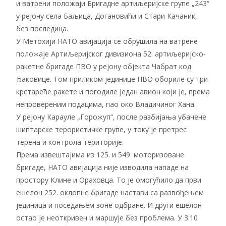
и ватрени положаји Бригадне артиљеријске групе „243“
у рејону села Баљица, Догановићи и Стари Качаник,
без последица.
У Метохији НАТО авијација се обрушила на ватрене
положаје Артиљеријског дивизиона 52. артиљеријско-
ракетне бригаде ПВО у рејону објекта Чабрат код
Ђаковице. Том приликом јединице ПВО обориле су три
крстареће ракете и погодиле један авион који је, према
непровереним подацима, пао око Владичиног Хана.
У рејону Карауле „Горожуп“, после разбијања убачене
шиптарске терористичке групе, у току је претрес
терена и контрола територије.
Према извештајима из 125. и 549. моторизоване
бригаде, НАТО авијација није изводила нападе на
простору Клине и Ораховца. То је омогућило да први
ешелон 252. оклопне бригаде настави са развођењем
јединица и поседањем зоне одбране. И други ешелон
остао је неоткривен и маршује без проблема. У 3.10