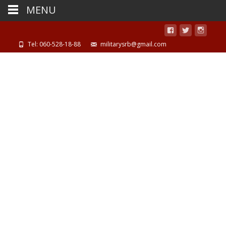
MENU
Tel: 060-528-18-88
militarysrb@gmail.com