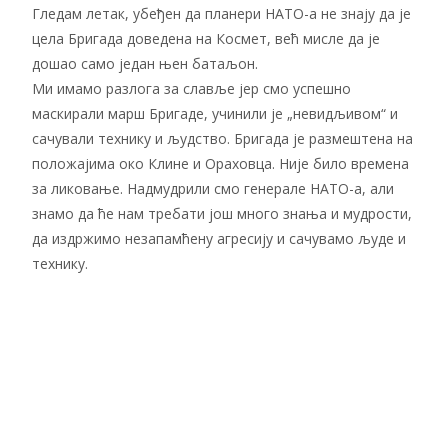
Гледам летак, убеђен да планери НАТО-а не знају да је
цела Бригада доведена на Космет, већ мисле да је
дошао само један њен батаљон.
Ми имамо разлога за славље јер смо успешно
маскирали марш Бригаде, учинили је „невидљивом“ и
сачували технику и људство. Бригада је размештена на
положајима око Клине и Ораховца. Није било времена
за ликовање. Надмудрили смо генерале НАТО-а, али
знамо да ће нам требати још много знања и мудрости,
да издржимо незапамћену агресију и сачувамо људе и
технику.