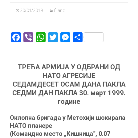
20/01/2019
Članci
F
Vi
W
T
M
S
ac
b
h
w
e
h
e
er
at
itt
ss
ar
b
s
er
e
e
ТРЕЋА АРМИЈА У ОДБРАНИ ОД
o
A
n
НАТО АГРЕСИЈЕ
o
p
g
СЕДАМДЕСЕТ ОСАМ ДАНА ПАКЛА
СЕДМИ ДАН ПАКЛА 30. март 1999.
k
p
er
године
Оклопна бригада у Метохији шокирала
НАТО планере
(Командно место „Кишница“, 0.07