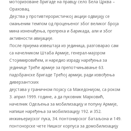
моторизоване бригаде на правцу село Бела Црква –
Ораховац.
Дејства у противтерористичкој акцији одвијају се
смањеним темпом од процењеног због великог броја
мина изненађења, препрека и барикада, али и због
активности авијације.
После пријема извештаја из јединица, разговарао сам
са начелником Штаба Армије, генерал-мајором
Стојимировићем, и наредио израду наређења за
јединице Треће армије за препотчињавање 63.
падобранске бригаде Трећој армији, ради извођења
диверзантских
дејстава у граничном појасу са Македонијом, са роком
3. април 1999. године, а да пуковник Марковић,
начелник Одељења за мобилизацију и попуну Армије,
напише наређења за мобилизацију 192. и 352.
инжињеријског пука, 34. понтонирског батаљона и 149.
понтонорске чете Нишког корпуса за домобилизацију