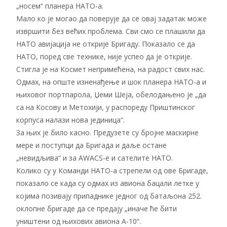
„носем“ планера НАТО-а.
Мало ко је могао да поверује да се овај задатак може
извршити без већих проблема. Сви смо се плашили да
НАТО авијација не открије Бригаду. Показало се да
НАТО, поред све технике, није успео да је открије.
Стигла је на Космет непримећена, на радост свих нас.
Одмах, на опште изненађење и шок планера НАТО-а и
њиховог портпарола, Џеми Шеја, обелодањено је „да
са на Косову и Метохији, у распореду Приштинског
корпуса налази нова јединица“.
За њих је било касно. Предузете су бројне маскирне
мере и поступци да Бригада и даље остане
„невидљива“ и за АWACS-е и сателите НАТО.
Колико су у Команди НАТО-а стрепели од ове Бригаде,
показало се када су одмах из авиона бацали летке у
којима позивају припаднике једног од батаљона 252.
оклопне бригаде да се предају „иначе ће бити
уништени од њихових авиона А-10“.