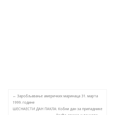
Post
←
Заробљавање америчких маринаца 31. марта
1999. године
ШЕСНАЕСТИ ДАН ПАКЛА: Кобни дан за припаднике