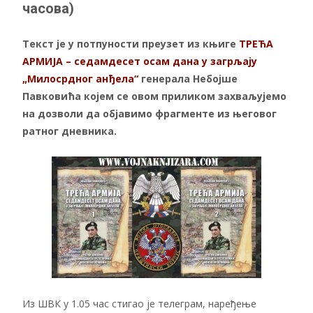
часова)
Текст је у потпуности преузет из књиге
ТРЕЋА
АРМИЈА – седамдесет осам дана у загрљају
„Милосрдног анђела“
генерала Небојше
Павковића којем се овом приликом захваљујемо
на дозволи да објавимо фрагменте из његовог
ратног дневника.
Из ШВК у 1.05 час стигао је телеграм, наређење