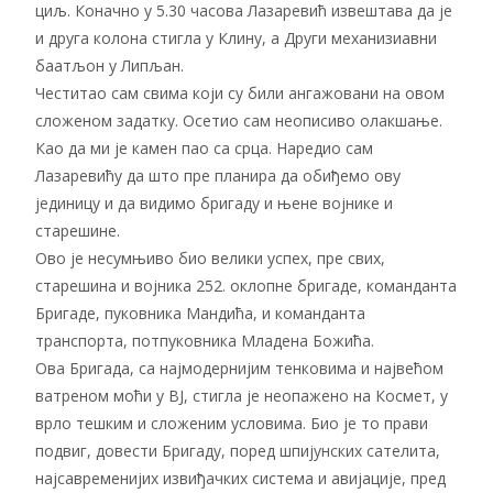
циљ. Коначно у 5.30 часова Лазаревић извештава да је
и друга колона стигла у Клину, а Други механизиавни
баатљон у Липљан.
Честитао сам свима који су били ангажовани на овом
сложеном задатку. Осетио сам неописиво олакшање.
Као да ми је камен пао са срца. Наредио сам
Лазаревићу да што пре планира да обиђемо ову
јединицу и да видимо бригаду и њене војнике и
старешине.
Ово је несумњиво био велики успех, пре свих,
старешина и војника 252. оклопне бригаде, команданта
Бригаде, пуковника Мандића, и команданта
транспорта, потпуковника Младена Божића.
Ова Бригада, са најмодернијим тенковима и највећом
ватреном моћи у ВЈ, стигла је неопажено на Космет, у
врло тешким и сложеним условима. Био је то прави
подвиг, довести Бригаду, поред шпијунских сателита,
најсавременијих извиђачких система и авијације, пред