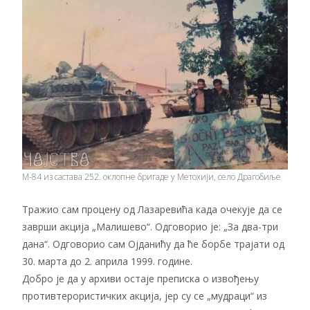
М-84 из састава 252. оклопне бригаде у Метохији, село Драгобиље
Тражио сам процену од Лазаревића када очекује да се
заврши акција „Малишево“. Одговорио је: „За два-три
дана“. Одговорио сам Ојданићу да ће борбе трајати од
30. марта до 2. априла 1999. године.
Добро је да у архиви остаје преписка о извођењу
противтерористичких акција, јер су се „мудраци“ из