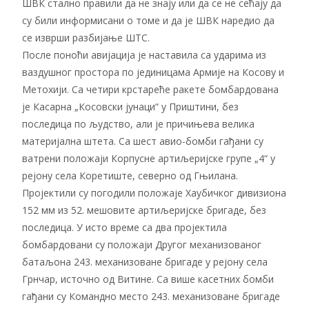
ШВК стално правили да не знају или да се не сећају да
су били информисани о томе и да је ШВК наредио да
се изврши разбијање ШТС.
После поноћи авијација је наставила са ударима из
ваздушног простора по јединицама Армије на Косову и
Метохији. Са четири крстареће ракете бомбардована
је Касарна „Косовски јунаци“ у Приштини, без
последица по људство, али је причињева велика
материјална штета. Са шест авио-бомби гађани су
ватрени положаји Корпусне артиљеријске групе „4“ у
рејону села Коретиште, северно од Гњилана.
Пројектили су погодили положаје Хаубичког дивизиона
152 мм из 52. мешовите артиљеријске бригаде, без
последица. У исто време са два пројектила
бомбардовани су положаји Другог механизованог
батаљона 243. механизоване бригаде у рејону села
Грнчар, источно од Витине. Са више касетних бомби
гађани су Командно место 243. механизоване бригаде