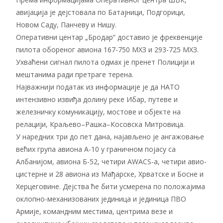
авијација је дејстовала по Батајници, Подгорици,
Новом Саду, Панчеву и Нишу.
Оперативни центар „Бродар“ доставио је фреквенције
пилота обореног авиона 167-750 МХЗ и 293-725 МХЗ.
Ухваћени сигнал пилота одмах је пренет Полицији и
мештанима ради претраге терена.
Најважнији податак из информације је да НАТО
интензивно извиђа долину реке Ибар, путеве и
железничку комуникацију, мостове и објекте на
релацији, Краљево–Рашка–Косовска Митровица.
У наредних три до пет дана, најављено је ангажовање
већих група авиона А-10 у граничном појасу са
Албанијом, авиона Б-52, четири АWАСS-a, четири авио-
цистерне и 28 авиона из Мађарске, Хрватске и Босне и
Херцеговине. Дејства ће бити усмерена по положајима
оклопно-механизованих јединица и јединица ПВО
Армије, командним местима, центрима везе и