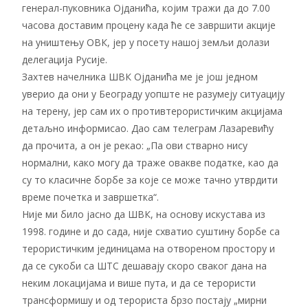
генерал-пуковника Ојданића, којим тражи да до 7.00
часова доставим процену када ће се завршити акције
на уништењу ОВК, јер у посету нашој земљи долази
делегација Русије.
Захтев начелника ШВК Ојданића ме је још једном
уверио да они у Београду уопште не разумеју ситуацију
на терену, јер сам их о противтерористичким акцијама
детаљно информисао. Дао сам телеграм Лазаревићу
да прочита, а он је рекао: „Па ови стварно нису
нормални, како могу да траже овакве податке, као да
су то класичне борбе за које се може тачно утврдити
време почетка и завршетка“.
Није ми било јасно да ШВК, на основу искустава из
1998. године и до сада, није схватио суштину борбе са
терористичким јединицама на отвореном простору и
да се сукоби са ШТС дешавају скоро сваког дана на
неким локацијама и више пута, и да се терористи
трансформишу и од терориста брзо постају „мирни