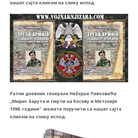
нашег сајта кликом на слику испод.
Ратни дневник генерала Небојше Павковића
„Мирис барута и смрти на Косову и Метохији
1998. године“ можете поручити са нашег сајта
кликом на слику испод.