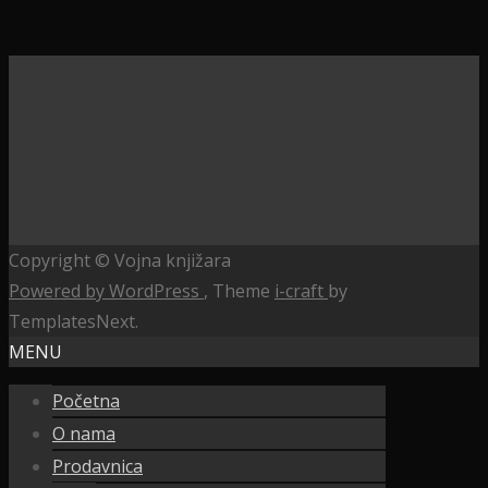
Copyright © Vojna knjižara
Powered by WordPress
, Theme
i-craft
by
TemplatesNext.
MENU
Početna
O nama
Prodavnica