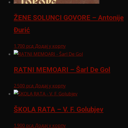
ŽENE SOLUNCI GOVORE – Antonije
Đurić
1.700
рсд
Додај у корпу
RATNI MEMOARI – Šarl De Gol
2.500
рсд
Додај у корпу
ŠKOLA RATA – V. F. Golubjev
1.900
рсд
Додај у корпу