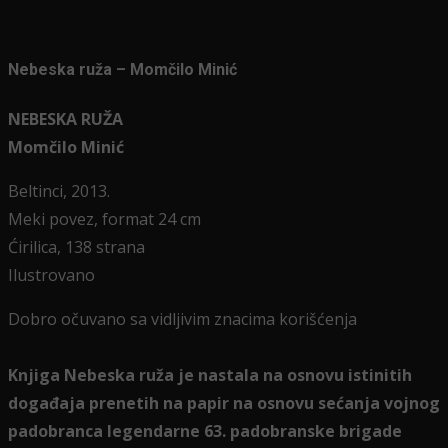
Nebeska ruža – Momčilo Minić
NEBESKA RUŽA
Momčilo Minić
Beltinci, 2013.
Meki povez, format 24 cm
Ćirilica, 138 strana
Ilustrovano
Dobro očuvano sa vidljivim znacima korišćenja
Knjiga Nebeska ruža je nastala na osnovu istinitih
događaja prenetih na papir na osnovu sećanja vojnog
padobranca legendarne 63. padobranske brigade