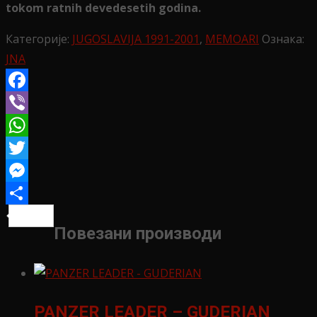
tokom ratnih devedesetih godina.
Категорије:
JUGOSLAVIJA 1991-2001
,
MEMOARI
Ознака:
JNA
Facebook
Viber
WhatsApp
Twitter
Messenger
Share
Повезани производи
PANZER LEADER – GUDERIAN