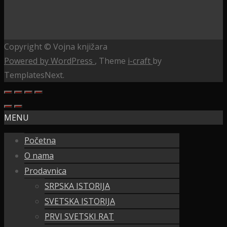
Copyright © Vojna knjižara
Powered by WordPress
, Theme
i-craft
by
TemplatesNext.
MENU
Početna
O nama
Prodavnica
SRPSKA ISTORIJA
SVETSKA ISTORIJA
PRVI SVETSKI RAT