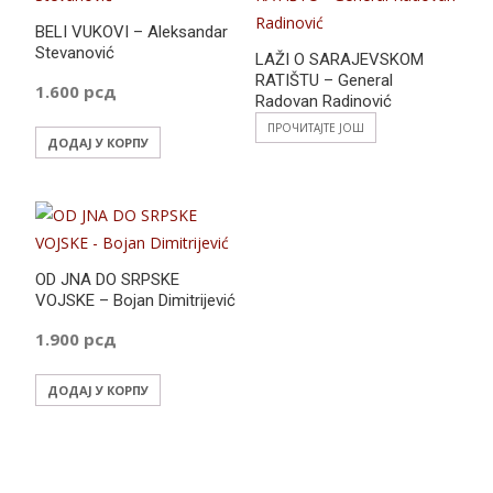
BELI VUKOVI – Aleksandar
Stevanović
LAŽI O SARAJEVSKOM
RATIŠTU – General
1.600
рсд
Radovan Radinović
ПРОЧИТАЈТЕ ЈОШ
ДОДАЈ У КОРПУ
OD JNA DO SRPSKE
VOJSKE – Bojan Dimitrijević
1.900
рсд
ДОДАЈ У КОРПУ