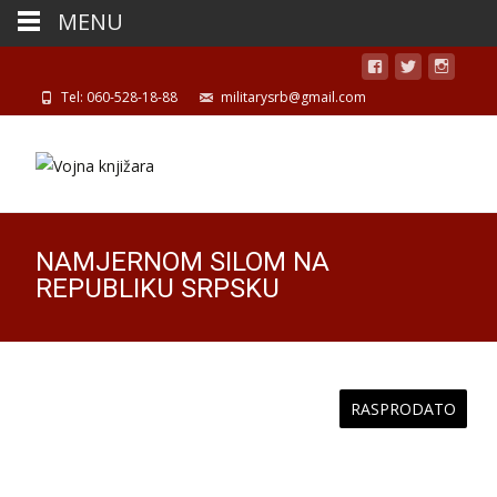
MENU
Tel: 060-528-18-88
militarysrb@gmail.com
NAMJERNOM SILOM NA
REPUBLIKU SRPSKU
RASPRODATO