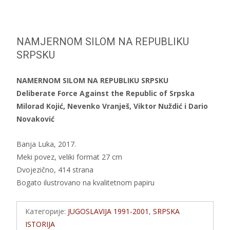
NAMJERNOM SILOM NA REPUBLIKU
SRPSKU
NAMERNOM SILOM NA REPUBLIKU SRPSKU
Deliberate Force Against the Republic of Srpska
Milorad Kojić, Nevenko Vranješ, Viktor Nuždić i Dario
Novaković
Banja Luka, 2017.
Meki povez, veliki format 27 cm
Dvojezično, 414 strana
Bogato ilustrovano na kvalitetnom papiru
Категорије:
JUGOSLAVIJA 1991-2001
,
SRPSKA
ISTORIJA