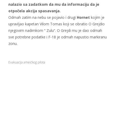
nalazio sa zadatkom da mu da informaciju da je
otpočela akcija spasavanja.
Odmah zatim na nebu se pojavio i drugi
Hornet
kojim je
upravljao kapetan Vilom Tomas koji se obratio O Grejdio
njegovim nadimkom “ Zulu“. O Grejdi mu je dao odmah
sve potrebne podatke i F-18 je odmah napustio markiranu
zonu.
Evakuacija ameičkog pilota