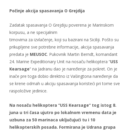
Počinje akcija spasavanja O Grejdija
Zadatak spasavanja O Grejdiju poverena je Marinskom
korpusu, a ne specijalnim
timovima za izvlačenje, koji su bazirani na Siciliji. Pošto su
prikupljene sve potrebne informacije, akcija spasavanja
predata je
MEUSOC
. Pukovnik Martin Berndt, komandant
24. Marine Expeditionary Unit na nosaču helikoptera “
USS
Kearsage
“ na Jadranu dao je naređenje za pokret. On je
inače pre toga dobio direktno iz Vašingtona naređenje da
se krene odmah u akciju spasavanja koristeći pri tome sve
raspoložive jedinice.
Na nosaču helikoptera “USS Kearsage“ tog istog 8.
juna u tri časa ujutro po lokalnom vremenu data je
uzbuna za 50 marinaca uključujući tu i 10
helikopterskih posada. Formirana je Udrana grupa