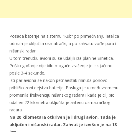
Posada baterije na sistemu “Kub“ po primećivanju letelica
odmah je uključila osmatrački, a po zahvatu vođe para i
nišanski radar.
U tom trenutku avioni su se udaljili iza planine Srnetica.
Pošto gađanje nije bilo moguće zračenje je isključeno
posle 3-4 sekunde.
Isti par aviona se nakon petnaestak minuta ponovo
približio zoni dejstva baterije. Posluga je u međuvremenu
promenila frekvenciju nišanskog radara i kada je cilj bio
udaljen 22 kilometra uključila je antenu osmatračkog
radara.
Na 20 kilometara otkriven je i drugi avion. Tada je
uključen i nišanski radar. Zahvat je izvršen je na 18
km.