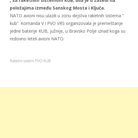
, sa raketnim sistemom KUB, bila je u zasedi na
položajima između Sanskog Mosta i Ključa.
NATO avioni nisu ulazili u zonu dejstva raketnih sistema “
kub“. Komanda V i PVO VRS organizovala je premeštanje
jedne baterije KUB, južnije, u Bravsko Polje iznad koga su
redovno leteli avioni NATO.
Raketni sistem PVO KUB