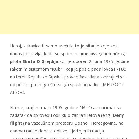
Heroj, kukavica ili samo srećnik, to je pitanje koje se i
danas postavlja, kada se spomene ime bivšeg američkog
pilota
Skota O Grejdija
koji je oboren 2. juna 1995. godine
raketnim sistemom
“Kub“
i koji je posle pada lovca
F-16C
na teren Republike Srpske, proveo šest dana skrivajući se
od potere pre nego što su ga spasli pripadnici MEUSOC i
AFSOC.
Naime, krajem maja 1995. godine NATO avioni imali su
zadatak da sprovedu odluku o zabrani letova (engl.
Deny
flight
) na vazdušnom prostoru Bosne i Hercegovine, na
osnovu ranije donete odluke Ujedinjenih nacija.
Tokom sprovođenja misije oni su povremeno dejstvovali i