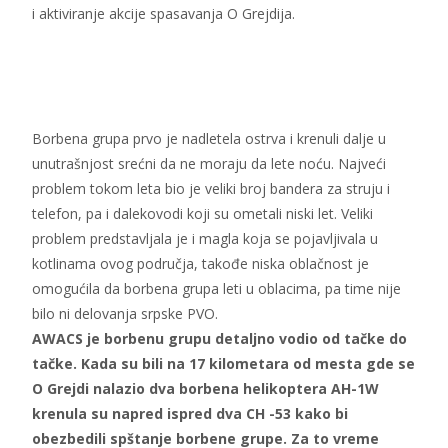
i aktiviranje akcije spasavanja O Grejdija.
Borbena grupa prvo je nadletela ostrva i krenuli dalje u
unutrašnjost srećni da ne moraju da lete noću. Najveći
problem tokom leta bio je veliki broj bandera za struju i
telefon, pa i dalekovodi koji su ometali niski let. Veliki
problem predstavljala je i magla koja se pojavljivala u
kotlinama ovog područja, takođe niska oblačnost je
omogućila da borbena grupa leti u oblacima, pa time nije
bilo ni delovanja srpske PVO.
AWACS je borbenu grupu detaljno vodio od tačke do
tačke. Kada su bili na 17 kilometara od mesta gde se
O Grejdi nalazio dva borbena helikoptera AH-1W
krenula su napred ispred dva CH -53 kako bi
obezbedili spštanje borbene grupe. Za to vreme