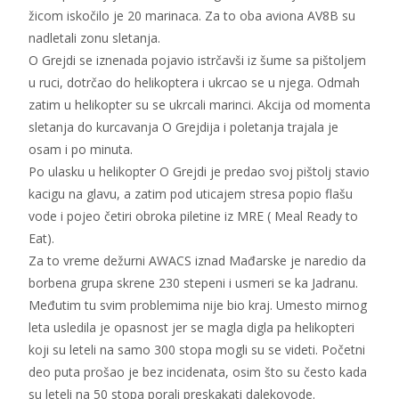
žicom iskočilo je 20 marinaca. Za to oba aviona AV8B su
nadletali zonu sletanja.
O Grejdi se iznenada pojavio istrčavši iz šume sa pištoljem
u ruci, dotrčao do helikoptera i ukrcao se u njega. Odmah
zatim u helikopter su se ukrcali marinci. Akcija od momenta
sletanja do kurcavanja O Grejdija i poletanja trajala je
osam i po minuta.
Po ulasku u helikopter O Grejdi je predao svoj pištolj stavio
kacigu na glavu, a zatim pod uticajem stresa popio flašu
vode i pojeo četiri obroka piletine iz MRE ( Meal Ready to
Eat).
Za to vreme dežurni AWACS iznad Mađarske je naredio da
borbena grupa skrene 230 stepeni i usmeri se ka Jadranu.
Međutim tu svim problemima nije bio kraj. Umesto mirnog
leta usledila je opasnost jer se magla digla pa helikopteri
koji su leteli na samo 300 stopa mogli su se videti. Početni
deo puta prošao je bez incidenata, osim što su često kada
su leteli na 50 stopa porali preskakati dalekovode.