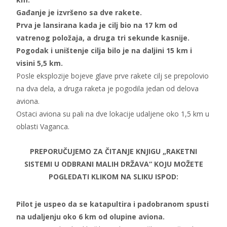
Gađanje je izvršeno sa dve rakete.
Prva je lansirana kada je cilj bio na 17 km od
vatrenog položaja, a druga tri sekunde kasnije.
Pogodak i uništenje cilja bilo je na daljini 15 km i
visini 5,5 km.
Posle eksplozije bojeve glave prve rakete cilj se prepolovio
na dva dela, a druga raketa je pogodila jedan od delova
aviona.
Ostaci aviona su pali na dve lokacije udaljene oko 1,5 km u
oblasti Vaganca.
PREPORUČUJEMO ZA ČITANJE KNJIGU „RAKETNI
SISTEMI U ODBRANI MALIH DRŽAVA“ KOJU MOŽETE
POGLEDATI KLIKOM NA SLIKU ISPOD:
Pilot je uspeo da se katapultira i padobranom spusti
na udaljenju oko 6 km od olupine aviona.