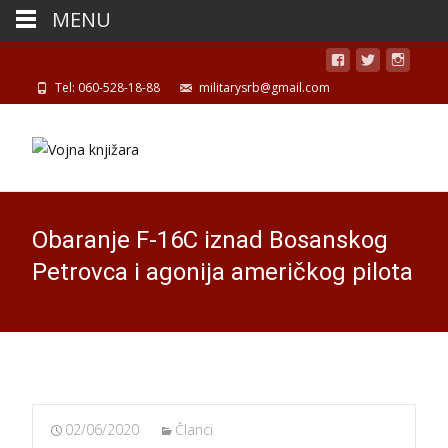
MENU
Tel: 060-528-18-88
militarysrb@gmail.com
Obaranje F-16C iznad Bosanskog
Petrovca i agonija američkog pilota
02/06/2020
Članci