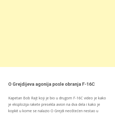
O Grejdijeva agonija posle obranja F-16C
Kapetan Bob Rajt koji je bio u drugom F-16C video je kako
je eksplozija rakete presekla avion na dva dela i kako je
kopkit u kome se nalazio O Grejdi neoštećen nestao u