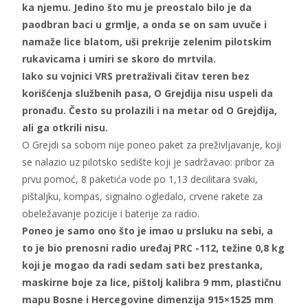
ka njemu. Jedino što mu je preostalo bilo je da
paodbran baci u grmlje, a onda se on sam uvuče i
namaže lice blatom, uši prekrije zelenim pilotskim
rukavicama i umiri se skoro do mrtvila.
Iako su vojnici VRS pretraživali čitav teren bez
korišćenja službenih pasa, O Grejdija nisu uspeli da
pronađu. Često su prolazili i na metar od O Grejdija,
ali ga otkrili nisu.
O Grejdi sa sobom nije poneo paket za preživljavanje, koji
se nalazio uz pilotsko sedište koji je sadržavao: pribor za
prvu pomoć, 8 paketića vode po 1,13 decilitara svaki,
pištaljku, kompas, signalno ogledalo, crvene rakete za
obeležavanje pozicije i baterije za radio.
Poneo je samo ono što je imao u prsluku na sebi, a
to je bio prenosni radio uređaj PRC -112, težine 0,8 kg
koji je mogao da radi sedam sati bez prestanka,
maskirne boje za lice, pištolj kalibra 9 mm, plastičnu
mapu Bosne i Hercegovine dimenzija 915×1525 mm