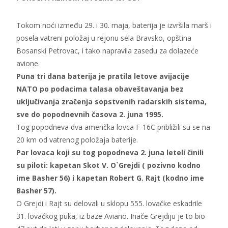
Tokom noći između 29. i 30. maja, baterija je izvršila marš i
posela vatreni položaj u rejonu sela Bravsko, opština
Bosanski Petrovac, i tako napravila zasedu za dolazeće
avione.
Puna tri dana baterija je pratila letove avijacije
NATO po podacima talasa obaveštavanja bez
uključivanja zračenja sopstvenih radarskih sistema,
sve do popodnevnih časova 2. juna 1995.
Tog popodneva dva američka lovca F-16C približili su se na
20 km od vatrenog položaja baterije.
Par lovaca koji su tog popodneva 2. juna leteli činili
su piloti: kapetan Skot V. O`Grejdi ( pozivno kodno
ime Basher 56) i kapetan Robert G. Rajt (kodno ime
Basher 57).
O Grejdi i Rajt su delovali u sklopu 555. lovačke eskadrile
31. lovačkog puka, iz baze Aviano. Inače Grejdiju je to bio