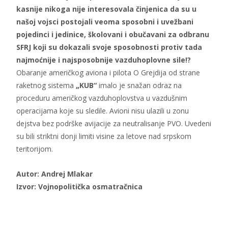
kasnije nikoga nije interesovala činjenica da su u
našoj vojsci postojali veoma sposobni i uvežbani
pojedinci i jedinice, školovani i obučavani za odbranu
SFRJ koji su dokazali svoje sposobnosti protiv tada
najmoćnije i najsposobnije vazduhoplovne sile!?
Obaranje američkog aviona i pilota O Grejdija od strane
raketnog sistema
„KUB“
imalo je snažan odraz na
proceduru američkog vazduhoplovstva u vazdušnim
operacijama koje su sledile. Avioni nisu ulazili u zonu
dejstva bez podrške avijacije za neutralisanje PVO. Uvedeni
su bili striktni donji limiti visine za letove nad srpskom
teritorijom.
Autor: Andrej Mlakar
Izvor: Vojnopolitička osmatračnica