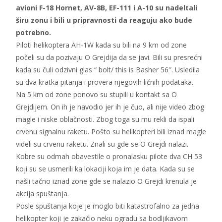
avioni F-18 Hornet, AV-8B, EF-111 i A-10 su nadeltali
širu zonu i bili u pripravnosti da reaguju ako bude
potrebno.
Piloti helikoptera AH-1W kada su bili na 9 km od zone
počeli su da pozivaju O Grejdija da se javi. Bili su presrećni
kada su čuli odzivni glas “ bolt/ this is Basher 56″. Usledila
su dva kratka pitanja i provera njegovih ličnih podataka.
Na 5 km od zone ponovo su stupili u kontakt sa O
Grejdijem. On ih je navodio jer ih je čuo, ali nije video zbog
magle i niske oblačnosti. Zbog toga su mu rekli da ispali
crvenu signalnu raketu. Pošto su helikopteri bili iznad magle
videli su crvenu raketu. Znali su gde se O Grejdi nalazi.
Kobre su odmah obavestile o pronalasku pilote dva CH 53
koji su se usmerili ka lokaciji koja im je data. Kada su se
našli tačno iznad zone gde se nalazio O Grejdi krenula je
akcija spuštanja.
Posle spuštanja koje je moglo biti katastrofalno za jedna
helikopter koji je zakačio neku ogradu sa bodljikavom