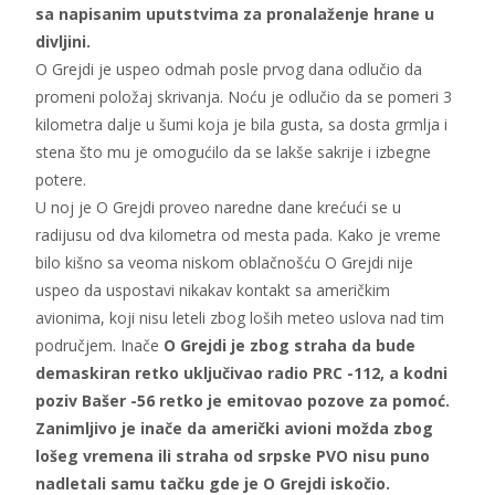
sa napisanim uputstvima za pronalaženje hrane u
divljini.
O Grejdi je uspeo odmah posle prvog dana odlučio da
promeni položaj skrivanja. Noću je odlučio da se pomeri 3
kilometra dalje u šumi koja je bila gusta, sa dosta grmlja i
stena što mu je omogućilo da se lakše sakrije i izbegne
potere.
U noj je O Grejdi proveo naredne dane krećući se u
radijusu od dva kilometra od mesta pada. Kako je vreme
bilo kišno sa veoma niskom oblačnošću O Grejdi nije
uspeo da uspostavi nikakav kontakt sa američkim
avionima, koji nisu leteli zbog loših meteo uslova nad tim
područjem. Inače
O Grejdi je zbog straha da bude
demaskiran retko uključivao radio PRC -112, a kodni
poziv Bašer -56 retko je emitovao pozove za pomoć.
Zanimljivo je inače da američki avioni možda zbog
lošeg vremena ili straha od srpske PVO nisu puno
nadletali samu tačku gde je O Grejdi iskočio.