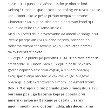
nije istinita i puna nelogičnosti: Kako je oboren kod
Mrkonjić Grada, a spasen kod Bosanskog Petrovca, ako se
krio u šumi kako je peške prešao neopažen destine
kilometara? Kako je od silne patnje održavao kondiciju,
ako je jeo bube i pio samo kišnicu?.
Mediji su tvrdili da je neverovatno da američke snage nisu
izvršile po srpskim PVO nijedno dejstvo, posebno po
radarima tokom spasavanja koji su verovatno primetli
takav intenzitet naleta.
O Grejdija je primio po povratku u SAD lično tada američki
predsednik Bil Klinton. Sam O Grejdi je posle nekoliko
godina napustio američku vojsku, a o svom obaranju i
akciji spasavanja napisao je čak dve knjige. Njegovo
obaranje je čak ekranizovano filmom i dokumentarcem.
Dok je O Grejdi ubirao pomalo gorku medijsku slavu,
borbena posluga baterije koja je oborila prvi
američki avion na Balkanu je ostala u senci
anonimnosti, jer u opštem ludilu, ali i decenijama