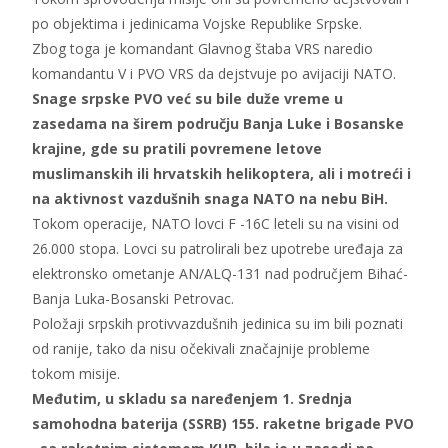
po objektima i jedinicama Vojske Republike Srpske.
Zbog toga je komandant Glavnog štaba VRS naredio
komandantu V i PVO VRS da dejstvuje po avijaciji NATO.
Snage srpske PVO već su bile duže vreme u
zasedama na širem području Banja Luke i Bosanske
krajine, gde su pratili povremene letove
muslimanskih ili hrvatskih helikoptera, ali i motreći i
na aktivnost vazdušnih snaga NATO na nebu BiH.
Tokom operacije, NATO lovci F -16C leteli su na visini od
26.000 stopa. Lovci su patrolirali bez upotrebe uređaja za
elektronsko ometanje AN/ALQ-131 nad područjem Bihać-
Banja Luka-Bosanski Petrovac.
Položaji srpskih protivvazdušnih jedinica su im bili poznati
od ranije, tako da nisu očekivali značajnije probleme
tokom misije.
Međutim, u skladu sa naređenjem 1. Srednja
samohodna baterija (SSRB) 155. raketne brigade PVO