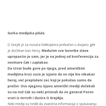
Gorka medijska pilula
O Grejdi je sa nosača helikoptera prebačen u Avijano gde
je dočekan kao heroj.
Međutim sve lovorike slave
upropastio je sam, jer je na jednoj od konferencija za
novinare čak i zaplakao.
Da stvar bude gore po njega, pred američkim
medijima kroz suze je izjavio da on nije bio nikakav
heroj, već preplašeni zec koji je pokušao samo da
preživi. Ovu njegovu izjavu američki mediji dočekali
su na nož čak su neki prizivali da se general Paton
vrati iz mrtvih i išutira O Grejdija.
Neki mediji su tvrdili da zvanična informacija o spasavanju