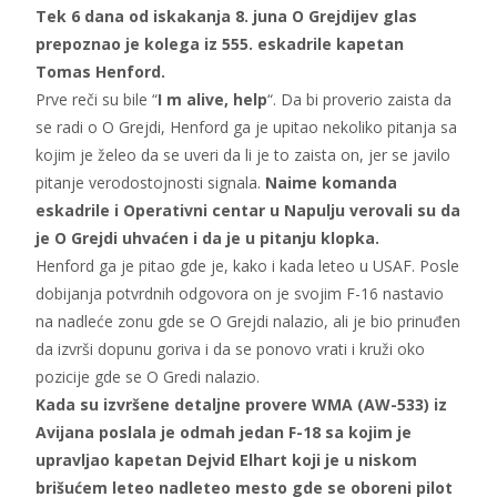
Tek 6 dana od iskakanja 8. juna O Grejdijev glas
prepoznao je kolega iz 555. eskadrile kapetan
Tomas Henford.
Prve reči su bile “
I m alive, help
“. Da bi proverio zaista da
se radi o O Grejdi, Henford ga je upitao nekoliko pitanja sa
kojim je želeo da se uveri da li je to zaista on, jer se javilo
pitanje verodostojnosti signala.
Naime komanda
eskadrile i Operativni centar u Napulju verovali su da
je O Grejdi uhvaćen i da je u pitanju klopka.
Henford ga je pitao gde je, kako i kada leteo u USAF. Posle
dobijanja potvrdnih odgovora on je svojim F-16 nastavio
na nadleće zonu gde se O Grejdi nalazio, ali je bio prinuđen
da izvrši dopunu goriva i da se ponovo vrati i kruži oko
pozicije gde se O Gredi nalazio.
Kada su izvršene detaljne provere WMA (AW-533) iz
Avijana poslala je odmah jedan F-18 sa kojim je
upravljao kapetan Dejvid Elhart koji je u niskom
brišućem leteo nadleteo mesto gde se oboreni pilot