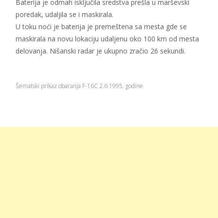
Baterija je odmah isključila sredstva prešla u marševski
poredak, udaljila se i maskirala.
U toku noći je baterija je premeštena sa mesta gde se
maskirala na novu lokaciju udaljenu oko 100 km od mesta
delovanja. Nišanski radar je ukupno zračio 26 sekundi.
Šematski prikaz obaranja F-16C 2.6.1995. godine