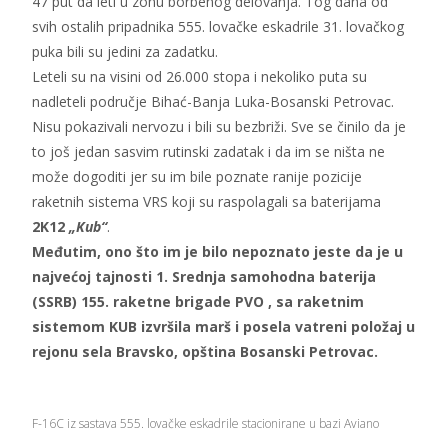
47 put da leti u zonu borbenog delovanja. Tog dana od
svih ostalih pripadnika 555. lovačke eskadrile 31. lovačkog
puka bili su jedini za zadatku.
Leteli su na visini od 26.000 stopa i nekoliko puta su
nadleteli područje Bihać-Banja Luka-Bosanski Petrovac.
Nisu pokazivali nervozu i bili su bezbriži. Sve se činilo da je
to još jedan sasvim rutinski zadatak i da im se ništa ne
može dogoditi jer su im bile poznate ranije pozicije
raketnih sistema VRS koji su raspolagali sa baterijama
2K12
„Kub“
.
Međutim, ono što im je bilo nepoznato jeste da je u
najvećoj tajnosti 1. Srednja samohodna baterija
(SSRB) 155. raketne brigade PVO , sa raketnim
sistemom KUB izvršila marš i posela vatreni položaj u
rejonu sela Bravsko, opština Bosanski Petrovac.
F-16C iz sastava 555. lovačke eskadrile stacionirane u bazi Aviano