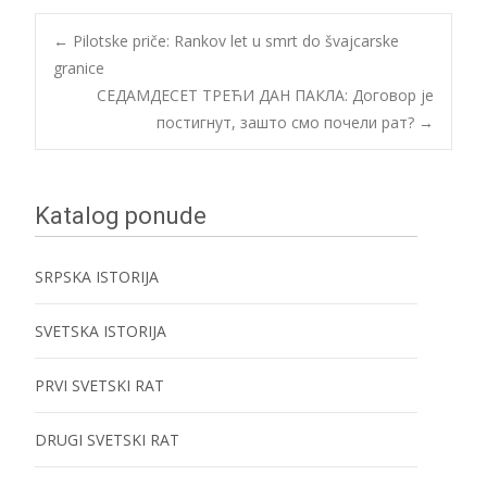
Post
←
Pilotske priče: Rankov let u smrt do švajcarske
granice
СЕДАМДЕСЕТ ТРЕЋИ ДАН ПАКЛА: Договор је
navigation
постигнут, зашто смо почели рат?
→
Katalog ponude
SRPSKA ISTORIJA
SVETSKA ISTORIJA
PRVI SVETSKI RAT
DRUGI SVETSKI RAT