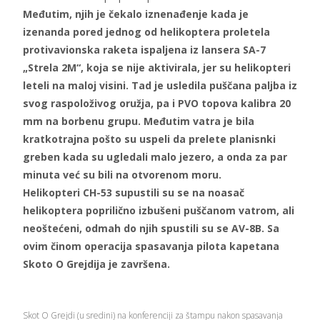
Međutim, njih je čekalo iznenađenje kada je
izenanda pored jednog od helikoptera proletela
protivavionska raketa ispaljena iz lansera SA-7
„Strela 2M“, koja se nije aktivirala, jer su helikopteri
leteli na maloj visini. Tad je usledila puščana paljba iz
svog raspoloživog oružja, pa i PVO topova kalibra 20
mm na borbenu grupu. Međutim vatra je bila
kratkotrajna pošto su uspeli da prelete planisnki
greben kada su ugledali malo jezero, a onda za par
minuta već su bili na otvorenom moru.
Helikopteri CH-53 supustili su se na noasač
helikoptera poprilično izbušeni puščanom vatrom, ali
neoštećeni, odmah do njih spustili su se AV-8B. Sa
ovim činom operacija spasavanja pilota kapetana
Skoto O Grejdija je završena.
Skot O Grejdi (u sredini) na konferenciji za štampu nakon spasavanja