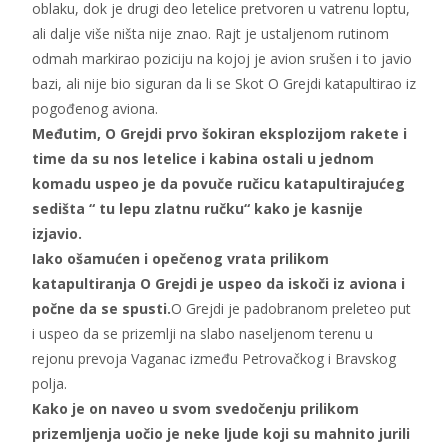
oblaku, dok je drugi deo letelice pretvoren u vatrenu loptu,
ali dalje više ništa nije znao. Rajt je ustaljenom rutinom
odmah markirao poziciju na kojoj je avion srušen i to javio
bazi, ali nije bio siguran da li se Skot O Grejdi katapultirao iz
pogođenog aviona.
Međutim, O Grejdi prvo šokiran eksplozijom rakete i
time da su nos letelice i kabina ostali u jednom
komadu uspeo je da povuče ručicu katapultirajućeg
sedišta “ tu lepu zlatnu ručku“ kako je kasnije
izjavio.
Iako ošamućen i opečenog vrata prilikom
katapultiranja O Grejdi je uspeo da iskoči iz aviona i
počne da se spusti.
O Grejdi je padobranom preleteo put
i uspeo da se prizemlji na slabo naseljenom terenu u
rejonu prevoja Vaganac između Petrovačkog i Bravskog
polja.
Kako je on naveo u svom svedočenju prilikom
prizemljenja uočio je neke ljude koji su mahnito jurili