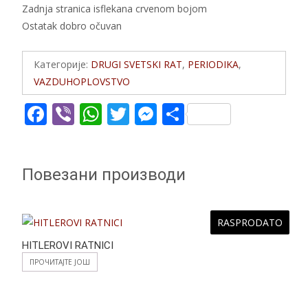
Zadnja stranica isflekana crvenom bojom
Ostatak dobro očuvan
Категорије:
DRUGI SVETSKI RAT
,
PERIODIKA
,
VAZDUHOPLOVSTVO
F
Vi
W
T
M
S
ac
b
h
w
e
h
e
er
at
itt
ss
ar
Повезани производи
b
s
er
e
e
o
A
n
o
p
g
RASPRODATO
k
p
er
HITLEROVI RATNICI
ПРОЧИТАЈТЕ ЈОШ