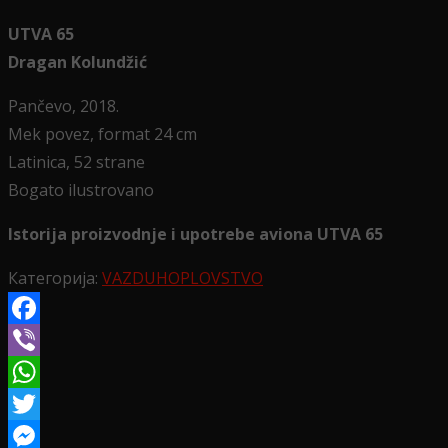
UTVA 65
Dragan Kolundžić
Pančevo, 2018.
Mek povez, format 24 cm
Latinica, 52 strane
Bogato ilustrovano
Istorija proizvodnje i upotrebe aviona UTVA 65
Категорија:
VAZDUHOPLOVSTVO
Facebook
Viber
WhatsApp
Twitter