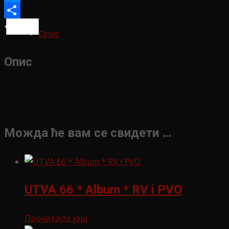
Messenger
Share
Опис
Опис
Можда ће вам се свидети …
UTVA 66 * Album * RV i PVO
Прочитајте још