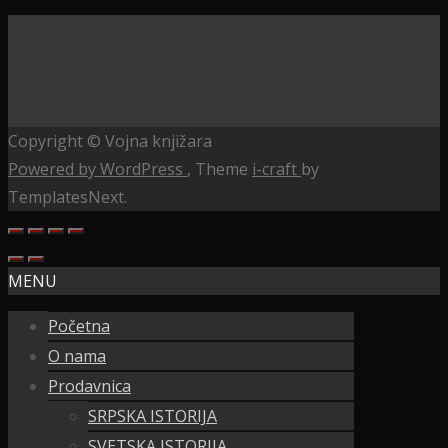
Copyright © Vojna knjižara
Powered by WordPress
, Theme
i-craft
by
TemplatesNext.
MENU
Početna
O nama
Prodavnica
SRPSKA ISTORIJA
SVETSKA ISTORIJA