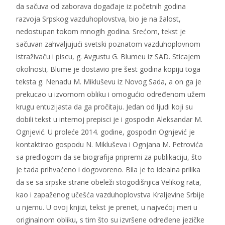
da sačuva od zaborava događaje iz početnih godina
razvoja Srpskog vazduhoplovstva, bio je na žalost,
nedostupan tokom mnogih godina. Srećom, tekst je
sačuvan zahvaljujući svetski poznatom vazduhoplovnom
istraživaču i piscu, g. Avgustu G. Blumeu iz SAD. Sticajem
okolnosti, Blume je dostavio pre šest godina kopiju toga
teksta g. Nenadu M. Mikluševu iz Novog Sada, a on ga je
prekucao u izvornom obliku i omogućio određenom užem
krugu entuzijasta da ga pročitaju. Jedan od ljudi koji su
dobili tekst u internoj prepisci je i gospodin Aleksandar M.
Ognjević. U proleće 2014. godine, gospodin Ognjević je
kontaktirao gospodu N. Mikluševa i Ognjana M. Petrovića
sa predlogom da se biografija pripremi za publikaciju, što
je tada prihvaćeno i dogovoreno. Bila je to idealna prilika
da se sa srpske strane obeleži stogodišnjica Velikog rata,
kao i zapaženog učešća vazduhoplovstva Kraljevine Srbije
u njemu. U ovoj knjizi, tekst je prenet, u najvećoj meri u
originalnom obliku, s tim što su izvršene određene jezičke