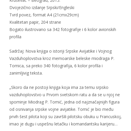
Kruševac – Beograd, 2015.
Dvojezično izdanje Srpski/Engleski
Tvrd povez, format A4 (21cmx29cm)
Kvalitetan papir, 204 strane
Bogato ilustrovano sa 342 fotografije i 6 kolor avionskih
profila
Sadržaj: Nova knjiga o istoriji Srpske Avijatike i Vojnog
Vazduhoplovstva kroz memoarske beleske miodraga P.
Tomica, sa preko 340 fotografija, 6 kolor profila i
zanimljivig teksta.
„Skoro da ne postoji knjiga koja ima za temu srpsko
vazduhoplovstvo u Prvom svetskom ratu a da se u njoj ne
spominje Miodrag P. Tomić, jedna od najznačajnijih figura
od osnivanja srpske vojne avijatike. Tomić je bio među
prvih šest pilota koji su završili pilotsku obuku u Francuskoj,
imao je dugu i uspešnu letačku i komandantsku karijeru…