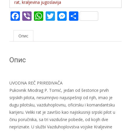
rat
,
kraljevina jugoslavija
F
Vi
W
T
M
S
ac
b
h
w
e
h
e
er
at
itt
ss
ar
Опис
b
s
er
e
e
o
A
n
Опис
o
p
g
k
p
er
UVODNA REČ PRIREĐIVAČA
Pukovnik Miodrag P. Tomić, jedan od šestorice prvih
srpskih pilota, nesumnjivo najuspešniji od njih, imao je
dugu pilotsku, vazduhoplovnu, oficirsku i komandantsku
karijeru. Veliki rat je završio kao najiskusniji srpski pilot u
činu poručnika, sa tri vazdušne pobede, od kojih dve
nepriznate. U službi Vazduhoplovstva vojske Kraljevine