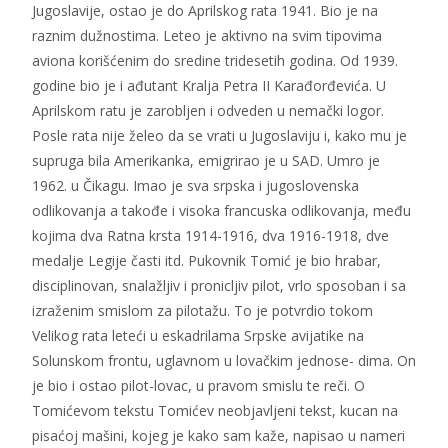
Jugoslavije, ostao je do Aprilskog rata 1941. Bio je na
raznim dužnostima. Leteo je aktivno na svim tipovima
aviona korišćenim do sredine tridesetih godina. Od 1939.
godine bio je i ađutant Kralja Petra II Karađorđevića. U
Aprilskom ratu je zarobljen i odveden u nemački logor.
Posle rata nije želeo da se vrati u Jugoslaviju i, kako mu je
supruga bila Amerikanka, emigrirao je u SAD. Umro je
1962. u Čikagu. Imao je sva srpska i jugoslovenska
odlikovanja a takođe i visoka francuska odlikovanja, među
kojima dva Ratna krsta 1914-1916, dva 1916-1918, dve
medalje Legije časti itd. Pukovnik Tomić je bio hrabar,
disciplinovan, snalažljiv i pronicljiv pilot, vrlo sposoban i sa
izraženim smislom za pilotažu. To je potvrdio tokom
Velikog rata leteći u eskadrilama Srpske avijatike na
Solunskom frontu, uglavnom u lovačkim jednose- dima. On
je bio i ostao pilot-lovac, u pravom smislu te reči. O
Tomićevom tekstu Tomićev neobjavljeni tekst, kucan na
pisaćoj mašini, kojeg je kako sam kaže, napisao u nameri