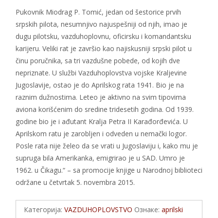
Pukovnik Miodrag P. Tomić, jedan od šestorice prvih
srpskih pilota, nesumnjivo najuspešniji od njih, imao je
dugu pilotsku, vazduhoplovnu, oficirsku i komandantsku
karijeru. Veliki rat je završio kao najiskusniji srpski pilot u
činu poručnika, sa tri vazdušne pobede, od kojih dve
nepriznate. U službi Vazduhoplovstva vojske Kraljevine
Jugoslavije, ostao je do Aprilskog rata 1941. Bio je na
raznim dužnostima. Leteo je aktivno na svim tipovima
aviona korišćenim do sredine tridesetih godina. Od 1939.
godine bio je i ađutant Kralja Petra II Karađorđevića. U
Aprilskom ratu je zarobljen i odveden u nemački logor.
Posle rata nije želeo da se vrati u Jugoslaviju i, kako mu je
supruga bila Amerikanka, emigrirao je u SAD. Umro je
1962. u Čikagu.“ – sa promocije knjige u Narodnoj biblioteci
održane u četvrtak 5. novembra 2015.
Категорија:
VAZDUHOPLOVSTVO
Ознаке:
aprilski