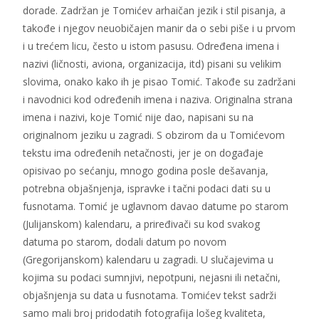
dorade. Zadržan je Tomićev arhaičan jezik i stil pisanja, a
takođe i njegov neuobičajen manir da o sebi piše i u prvom
i u trećem licu, često u istom pasusu. Određena imena i
nazivi (ličnosti, aviona, organizacija, itd) pisani su velikim
slovima, onako kako ih je pisao Tomić. Takođe su zadržani
i navodnici kod određenih imena i naziva. Originalna strana
imena i nazivi, koje Tomić nije dao, napisani su na
originalnom jeziku u zagradi. S obzirom da u Tomićevom
tekstu ima određenih netačnosti, jer je on događaje
opisivao po sećanju, mnogo godina posle dešavanja,
potrebna objašnjenja, ispravke i tačni podaci dati su u
fusnotama. Tomić je uglavnom davao datume po starom
(Julijanskom) kalendaru, a priređivači su kod svakog
datuma po starom, dodali datum po novom
(Gregorijanskom) kalendaru u zagradi. U slučajevima u
kojima su podaci sumnjivi, nepotpuni, nejasni ili netačni,
objašnjenja su data u fusnotama. Tomićev tekst sadrži
samo mali broj pridodatih fotografija lošeg kvaliteta,