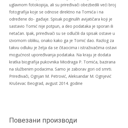
uglavnom fotokopija, ali su priređivači obezbedili veći broj
fotografija koje se odnose direktno na Tomića i na
određene do- gađaje. Spisak poginulih avijatičara koji je
sastavio Tomić nije potpun, a deo podataka je sporan ili
netačan. Ipak, priređivači su se odlučili da spisak ostave u
izvornom obliku, onako kako ga je Tomić dao. Razlog za
takvu odluku je želja da se čitaocima i istraživačima ostavi
mogućnost upoređivanja podataka. Na kraju je dodata
kratka biografija pukovnika Miodraga P. Tomića, bazirana
na službenim podacima. Samo je zaborav gori od smrti.
Priređivači, Ognjan M. Petrović, Aleksandar M. Ognjević
Kruševac Beograd, avgust 2014. godine
Повезани производи