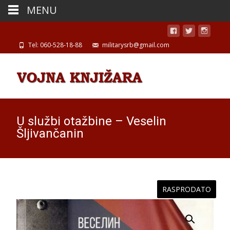
MENU
Tel: 060-528-18-88
militarysrb@gmail.com
U službi otažbine – Veselin
Šljivančanin
RASPRODATO