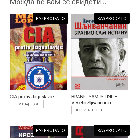
Можда ће вам се свидети …
RASPRODATO
RASPRODATO
CIA protiv Jugoslavije
BRANIO SAM ISTINU –
Veselin Šljivančanin
ПРОЧИТАЈТЕ ЈОШ
ПРОЧИТАЈТЕ ЈОШ
RASPRODATO
RASPRODATO