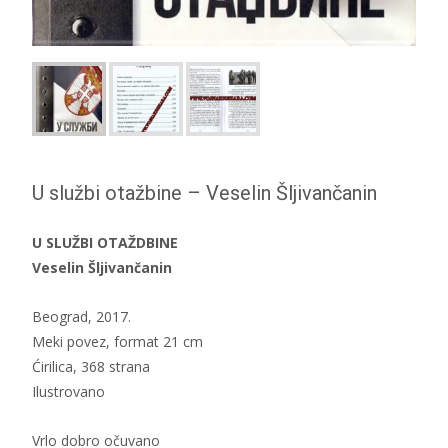
U službi otažbine – Veselin Šljivančanin
U SLUŽBI OTAŽDBINE
Veselin Šljivančanin
Beograd, 2017.
Meki povez, format 21 cm
Ćirilica, 368 strana
Ilustrovano
Vrlo dobro očuvano