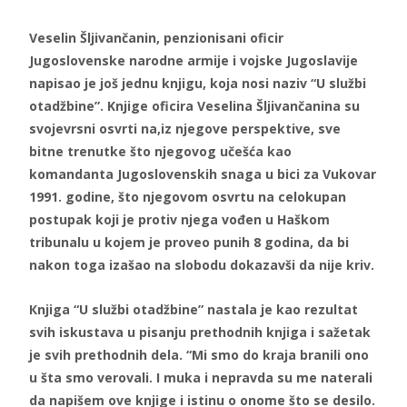
Veselin Šljivančanin, penzionisani oficir
Jugoslovenske narodne armije i vojske Jugoslavije
napisao je još jednu knjigu, koja nosi naziv “U službi
otadžbine”. Knjige oficira Veselina Šljivančanina su
svojevrsni osvrti na,iz njegove perspektive, sve
bitne trenutke što njegovog učešća kao
komandanta Jugoslovenskih snaga u bici za Vukovar
1991. godine, što njegovom osvrtu na celokupan
postupak koji je protiv njega vođen u Haškom
tribunalu u kojem je proveo punih 8 godina, da bi
nakon toga izašao na slobodu dokazavši da nije kriv.
Кnjiga “U službi otadžbine” nastala je kao rezultat
svih iskustava u pisanju prethodnih knjiga i sažetak
je svih prethodnih dela. “Mi smo do kraja branili ono
u šta smo verovali. I muka i nepravda su me naterali
da napišem ove knjige i istinu o onome što se desilo.