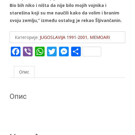
Bio bih niko i ništa da nije bilo mojih vojnika i
starešina koji su me naučili kako da volim i branim
svoju zemlju,” između ostalog je rekao Šljivančanin.
Категорије:
JUGOSLAVIJA 1991-2001
,
MEMOARI
F
Vi
W
T
M
S
ac
b
h
w
e
h
e
er
at
itt
ss
ar
Опис
b
s
er
e
e
o
A
n
Опис
o
p
g
k
p
er