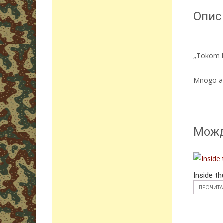
Опис
„Tokom bo
Mnogo au
Можд
Inside th
ПРОЧИТА