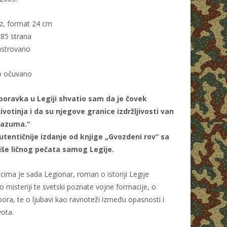
z, format 24 cm
385 strana
ustrovano
o očuvano
oravka u Legiji shvatio sam da je čovek
ivotinja i da su njegove granice izdržljivosti van
razuma.“
tentičnije izdanje od knjige „Gvozdeni rov“ sa
še ličnog pečata samog Legije.
cima je sada Legionar, roman o istoriji Legije
o misteriji te svetski poznate vojne formacije, o
bora, te o ljubavi kao ravnoteži između opasnosti i
vota.