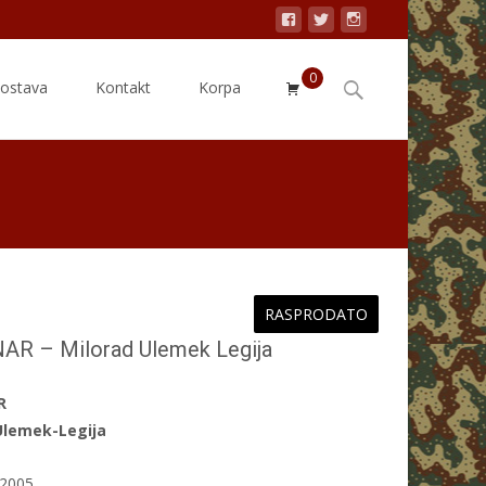
0
Search
dostava
Kontakt
Korpa
for:
RASPRODATO
AR – Milorad Ulemek Legija
R
Ulemek-Legija
2005.