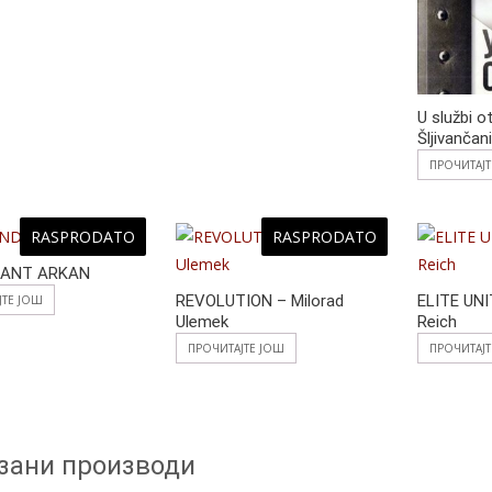
U službi o
Šljivančan
ПРОЧИТАЈ
RASPRODATO
RASPRODATO
ANT ARKAN
REVOLUTION – Milorad
ELITE UNI
ЈТЕ ЈОШ
Ulemek
Reich
ПРОЧИТАЈТЕ ЈОШ
ПРОЧИТАЈ
зани производи