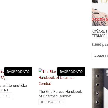
KOŠARE I
TERMOPIL
3.900
рс
ДОДАЈ У
RASPRODATO
RASPRODATO
a antiteroristička
– SAJ
The Elite Forces Handbook
of Unarmed Combat
ЈТЕ ЈОШ
ПРОЧИТАЈТЕ ЈОШ