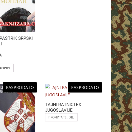
 PAŠTRIK SRPSKI
I
д
 КОРПУ
RASPRODATO
RASPRODATO
TAJNI RATNICI EX
JUGOSLAVIJE
ПРОЧИТАЈТЕ ЈОШ