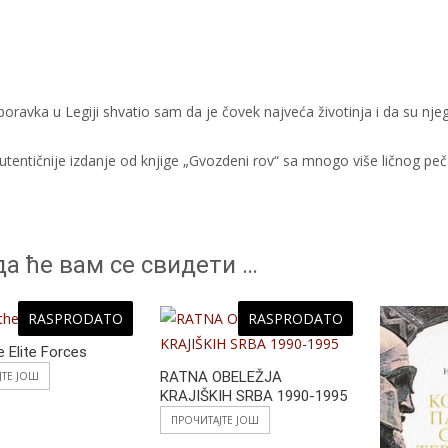
ravka u Legiji shvatio sam da je čovek najveća životinja i da su njeg
tentičnije izdanje od knjige „Gvozdeni rov“ sa mnogo više ličnog pe
а ће вам се свидети …
RASPRODATO
RASPRODATO
e Elite Forces
RATNA OBELEŽJA
ЈТЕ ЈОШ
KRAJIŠKIH SRBA 1990-1995
ПРОЧИТАЈТЕ ЈОШ