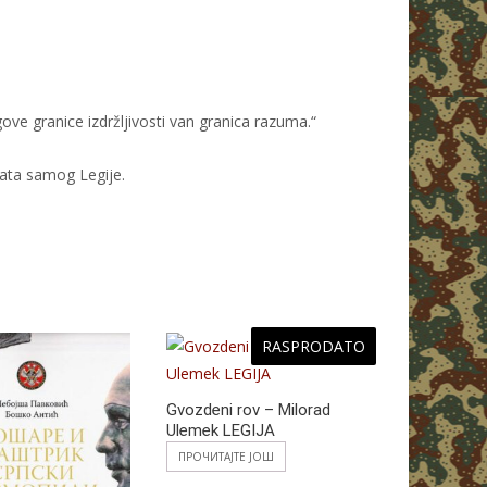
ove granice izdržljivosti van granica razuma.“
čata samog Legije.
RASPRODATO
Gvozdeni rov – Milorad
Ulemek LEGIJA
ПРОЧИТАЈТЕ ЈОШ