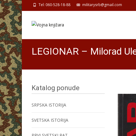
Tel: 060-528-18-88
militarysrb@gmail.com
LEGIONAR – Milorad Ule
Katalog ponude
SRPSKA ISTORIJA
SVETSKA ISTORIJA
PRVI SVETSKI RAT