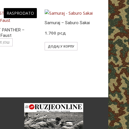
RASPRODATO
Samuraj – Saburo Sakai
T PANTHER –
SOLUNCI 
1.700
рсд
 Faust
Antonije Đ
ТЕ ЈОШ
1.500
рс
ДОДАЈ У КОРПУ
ДОДАЈ У 