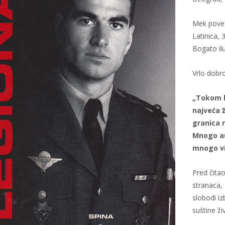
Mek pove
Latinica, 
Bogato il
Vrlo dobr
„Tokom b
najveća ž
granica 
Mnogo au
mnogo vi
Pred čitao
stranaca, 
slobodi iz
suštine ži