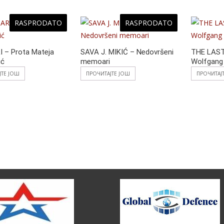
RASPRODATO
RASPRODATO
 – Prota Mateja
SAVA J. MIKIĆ – Nedovršeni
THE LAS
ić
memoari
Wolfgang
ЈТЕ ЈОШ
ПРОЧИТАЈТЕ ЈОШ
ПРОЧИТАЈ