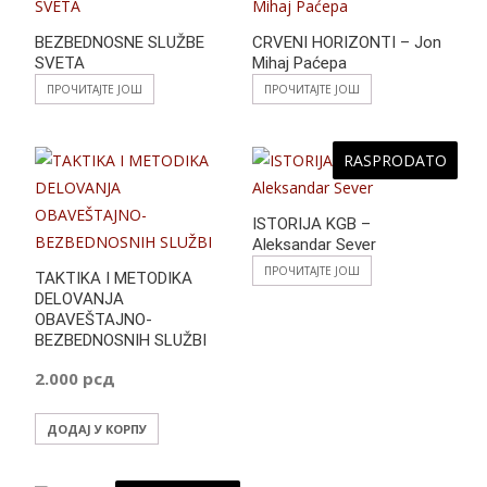
BEZBEDNOSNE SLUŽBE
CRVENI HORIZONTI – Jon
SVETA
Mihaj Paćepa
ПРОЧИТАЈТЕ ЈОШ
ПРОЧИТАЈТЕ ЈОШ
RASPRODATO
ISTORIJA KGB –
Aleksandar Sever
ПРОЧИТАЈТЕ ЈОШ
TAKTIKA I METODIKA
DELOVANJA
OBAVEŠTAJNO-
BEZBEDNOSNIH SLUŽBI
2.000
рсд
ДОДАЈ У КОРПУ