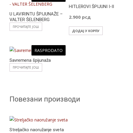
HITLEROVI ŠPIJUNI I-II
U LAVIRINTU ŠPIJUNAŽE –
2.900
рсд
VALTER ŠELENBERG
ПРОЧИТАЈТЕ ЈОШ
ДОДАЈ У КОРПУ
RASPRODATO
Savremena špijunaža
ПРОЧИТАЈТЕ ЈОШ
Повезани производи
Streljačko naoružanje sveta