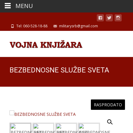
MENU
Tel: 060-528-18-88
militarysrb@gmail.com
BEZBEDNOSNE SLUŽBE SVETA
RASPRODATO