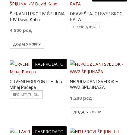
ŠIFRANTI PROTIV ŠPIJUNA
OBAVEŠTAJCI SVETSKOG
I-IV David Kahn
RATA
ПРОЧИТАЈТЕ ЈОШ
4.500
рсд
ДОДАЈ У КОРПУ
RASPRODATO
CRVENI HORIZONTI – Jon
NEPOUZDANI SVEDOK –
Mihaj Paćepa
WW2 ŠPIJUNAŽA
ПРОЧИТАЈТЕ ЈОШ
1.200
рсд
ДОДАЈ У КОРПУ
RASPRODATO