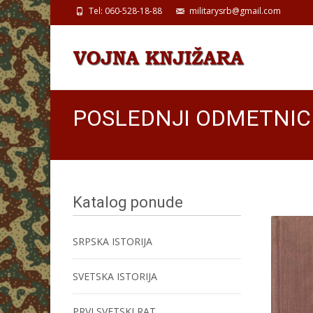
Tel: 060-528-18-88
militarysrb@gmail.com
POSLEDNJI ODMETNIC
Katalog ponude
SRPSKA ISTORIJA
SVETSKA ISTORIJA
PRVI SVETSKI RAT