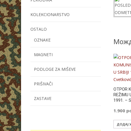
KOLEKCIONARSTVO
OSTALO
OZNAKE
Можд
MAGNETI
PODLOGE ZA MIŠEVE
PRIŠIVAČI
OTPOR 
REŽIMU U
ZASTAVE
1991. – 
1.900
р
ДОДАЈ 