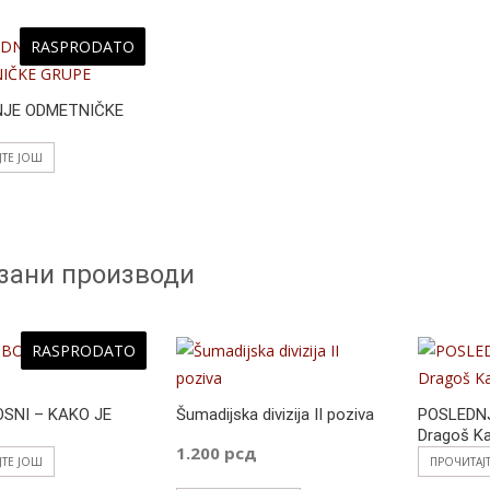
RASPRODATO
NJE ODMETNIČKE
ЈТЕ ЈОШ
зани производи
RASPRODATO
OSNI – KAKO JE
Šumadijska divizija II poziva
POSLEDNJ
Dragoš Ka
1.200
рсд
ЈТЕ ЈОШ
ПРОЧИТАЈ