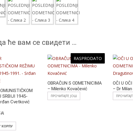
o
k
а ће вам се свидети …
RASPRODATO
OBRAČUN S ODMETNICIMA
OČI U OČ
– Milenko Kovačević
– Dr Milan
KOMUNISTIČKOM
 SRBIJI 1945-
ПРОЧИТАЈТЕ ЈОШ
ПРОЧИТАЈ
Srđan Cvetković
сд
У КОРПУ