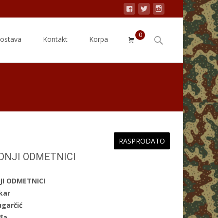
0
Search
dostava
Kontakt
Korpa
for:
RASPRODATO
DNJI ODMETNICI
JI ODMETNICI
kar
ugarčić
đa