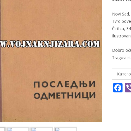
Novi Sad,
Tvrd pove
Ćirilica, 3
Ilustrova
Dobro oč
Tragovi st
Катего
F
a
e
b
o