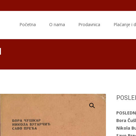
Skip
to
Početna
O nama
Prodavnica
Plaćanje i 
content
I
POSLE
POSLEDN
Bora Čuš
Nikola B
Savo Pre