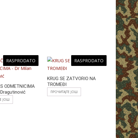
p
g
p
er
RASPRODATO
RASPRODATO
KRUG SE ZATVORIO NA
TROMEĐI
I S ODMETNICIMA
 Dragutinović
ПРОЧИТАЈТЕ ЈОШ
ТЕ ЈОШ