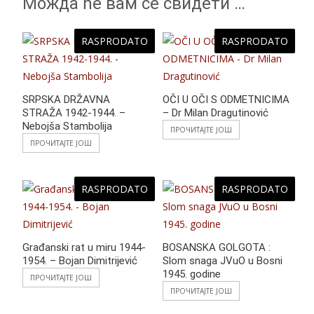
Можда ће вам се свидети …
RASPRODATO
RASPRODATO
SRPSKA DRŽAVNA
OČI U OČI S ODMETNICIMA
STRAŽA 1942-1944. –
– Dr Milan Dragutinović
Nebojša Stambolija
ПРОЧИТАЈТЕ ЈОШ
ПРОЧИТАЈТЕ ЈОШ
RASPRODATO
RASPRODATO
Građanski rat u miru 1944-
BOSANSKA GOLGOTA :
1954. – Bojan Dimitrijević
Slom snaga JVuO u Bosni
1945. godine
ПРОЧИТАЈТЕ ЈОШ
ПРОЧИТАЈТЕ ЈОШ