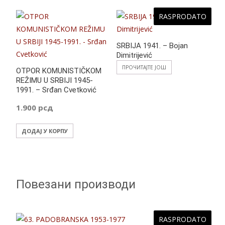
RASPRODATO
SRBIJA 1941. – Bojan
Dimitrijević
ПРОЧИТАЈТЕ ЈОШ
OTPOR KOMUNISTIČKOM
REŽIMU U SRBIJI 1945-
1991. – Srđan Cvetković
1.900
рсд
ДОДАЈ У КОРПУ
Повезани производи
RASPRODATO