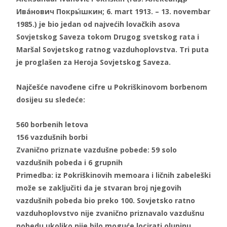
Ива́нович Покры́шкин; 6. mart 1913. – 13. novembar
1985.) je bio jedan od najvećih lovačkih asova
Sovjetskog Saveza tokom Drugog svetskog rata i
Maršal Sovjetskog ratnog vazduhoplovstva. Tri puta
je proglašen za Heroja Sovjetskog Saveza.
Najčešće navođene cifre u Pokriškinovom borbenom
dosijeu su sledeće:
560 borbenih letova
156 vazdušnih borbi
Zvanično priznate vazdušne pobede: 59 solo
vazdušnih pobeda i 6 grupnih
Primedba: iz Pokriškinovih memoara i ličnih zabeleški
može se zaključiti da je stvaran broj njegovih
vazdušnih pobeda bio preko 100. Sovjetsko ratno
vazduhoplovstvo nije zvanično priznavalo vazdušnu
pobedu ukoliko nije bilo moguće locirati olupinu