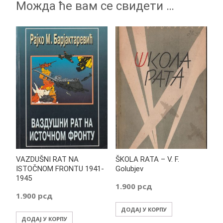
Можда ће вам се свидети …
VAZDUŠNI RAT NA
ŠKOLA RATA – V. F.
ISTOČNOM FRONTU 1941-
Golubjev
1945
1.900
рсд
1.900
рсд
ДОДАЈ У КОРПУ
ДОДАЈ У КОРПУ