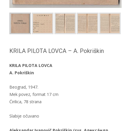
KRILA PILOTA LOVCA – A. Pokriškin
KRILA PILOTA LOVCA
A. Pokriškin
Beograd, 1947.
Mek povez, format 17 cm
Ćirilica, 78 strana
Slabije očuvano
Aleksandar Ivanovič Pokriškin (rus. Алекса́ндр