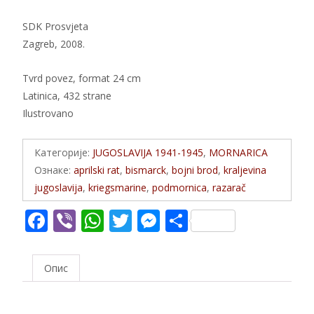
SDK Prosvjeta
Zagreb, 2008.
Tvrd povez, format 24 cm
Latinica, 432 strane
Ilustrovano
Категорије:
JUGOSLAVIJA 1941-1945
,
MORNARICA
Ознаке:
aprilski rat
,
bismarck
,
bojni brod
,
kraljevina
jugoslavija
,
kriegsmarine
,
podmornica
,
razarač
F
Vi
W
T
M
S
ac
b
h
w
e
h
e
er
at
itt
ss
ar
Опис
b
s
er
e
e
o
A
n