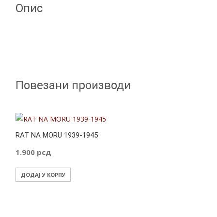
Опис
o
p
g
k
p
er
Повезани производи
RAT NA MORU 1939-1945
1.900
рсд
ДОДАЈ У КОРПУ