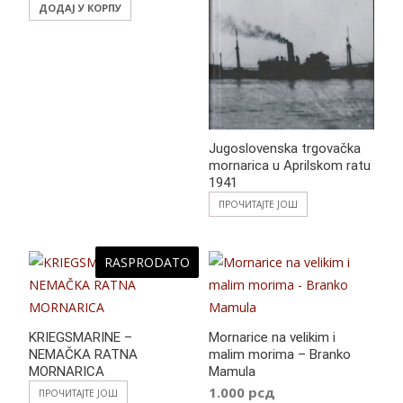
ДОДАЈ У КОРПУ
Jugoslovenska trgovačka
mornarica u Aprilskom ratu
1941
ПРОЧИТАЈТЕ ЈОШ
RASPRODATO
KRIEGSMARINE –
Mornarice na velikim i
NEMAČKA RATNA
malim morima – Branko
MORNARICA
Mamula
1.000
рсд
ПРОЧИТАЈТЕ ЈОШ