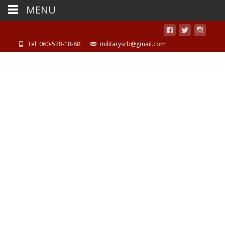
MENU
Tel: 060-528-18-88
militarysrb@gmail.com