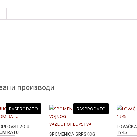
a
e
с
b
o
o
k
зани производи
RASPRODATO
RASPRODATO
OPLOVSTVO U
LOVAČKA 
KOM RATU
1945
SPOMENICA SRPSKOG