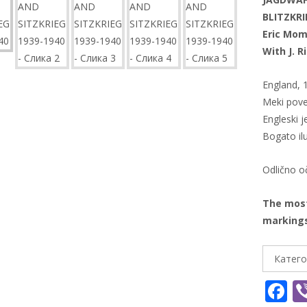
BLITZKRI
Eric Mo
With J. R
England, 
Meki pov
Engleski j
Bogato il
Odlično 
The most
markings
Катего
F