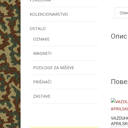
Опи
KOLEKCIONARSTVO
OSTALO
Опис
OZNAKE
MAGNETI
PODLOGE ZA MIŠEVE
Пове
PRIŠIVAČI
ZASTAVE
VAZDUH
APRILS