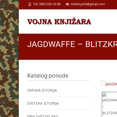
Tel: 060-528-18-88
militarysrb@gmail.com
JAGDWAFFE – BLITZKR
Katalog ponude
SRPSKA ISTORIJA
SVETSKA ISTORIJA
PRVI SVETSKI RAT