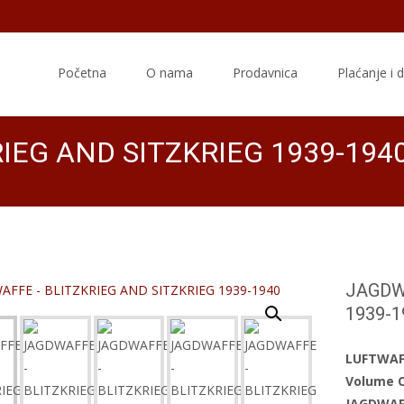
Skip
to
Početna
O nama
Prodavnica
Plaćanje i 
content
IEG AND SITZKRIEG 1939-194
JAGDW
1939-1
LUFTWAF
Volume O
JAGDWAF