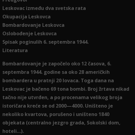
Leskovac između dva svetska rata
Okupacija Leskovca
Bombardovanje Leskovca
Oslobođenje Leskovca
Spisak poginulih 6. septembra 1944.
Literatura
Bombardovanje je započelo oko 12 časova, 6.
septembra 1944. godine sa oko 28 američkih
bombardera u pratnji 20 lovaca. Toga dana na
Leskovac je bačeno 69 tona bombi. Broj žrtava nikad
tačno nije utvrđen, a po procenama velikog broja
istoričara kreće se od 2000—4000. Uništeno je
nekoliko kvartova, porušeno i uništeno 1840
objekata (centralno jezgro grada, Sokolski dom,
hoteli…).