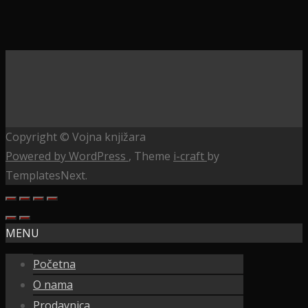
Copyright © Vojna knjižara
Powered by WordPress
, Theme
i-craft
by
TemplatesNext.
MENU
Početna
O nama
Prodavnica