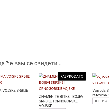
a
e
с
b
o
o
k
а ће вам се свидети …
RASPRODATO
 VOJSKE SRBIJE
Vojvoda S
00
ratovima 
ZNAMENITE BITKE I BOJEVI
SRPSKE I CRNOGORSKE
ПРОЧИТАЈ
д
VOJSKE