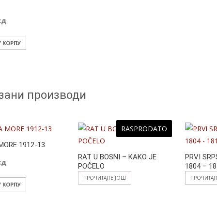
сд
У КОРПУ
зани производи
RASPRODATO
MORE 1912-13
RAT U BOSNI – KAKO JE
PRVI SRP
сд
POČELO
1804 – 1
ПРОЧИТАЈТЕ ЈОШ
ПРОЧИТАЈ
У КОРПУ