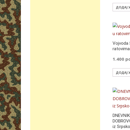
ДОДАЈ 
Vojvoda 
ratovima
1.400
р
ДОДАЈ 
DNEVNIK
DOBROVO
iz Srpsk