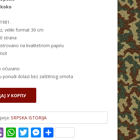
Skoko
1981.
z, veliki format 30 cm
40 strana
ustrovano na kvalitetnom papiru
omot
o očuvano
u ponudi dolazi bez zaštitnog omota
АЈ У КОРПУ
рија:
SRPSKA ISTORIJA
Vi
W
T
M
S