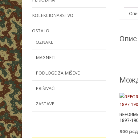
Опи
KOLEKCIONARSTVO
OSTALO
Опис
OZNAKE
MAGNETI
PODLOGE ZA MIŠEVE
Можд
PRIŠIVAČI
ZASTAVE
REFORMA
1897-19
900
рс