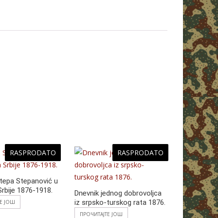
c
b
h
w
e
h
er
at
itt
ss
ar
s
er
e
e
A
n
p
g
p
er
RASPRODATO
RASPRODATO
tepa Stepanović u
Srbije 1876-1918.
Dnevnik jednog dobrovoljca
iz srpsko-turskog rata 1876.
ТЕ ЈОШ
ПРОЧИТАЈТЕ ЈОШ