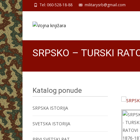
Tel: 060-528-18-88
militarysrb@gmail.com
SRPSKO – TURSKI RATO
Katalog ponude
SRPSKA ISTORIJA
SVETSKA ISTORIJA
PRVI SVETSKI RAT