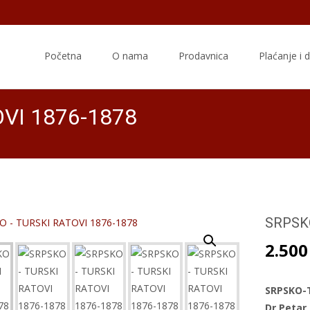
Skip
to
Početna
O nama
Prodavnica
Plaćanje i 
content
VI 1876-1878
SRPSKO
2.50
SRPSKO-T
Dr Petar