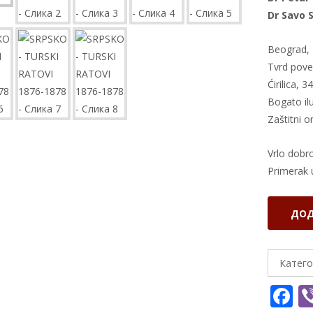
Dr Savo 
Beograd, 
Tvrd pove
Ćirilica, 3
Bogato il
Zaštitni 
Vrlo dobr
Primerak 
SRPSKO
ДОД
-
TURSKI
RATOVI
Катего
1876-
F
1878
количина