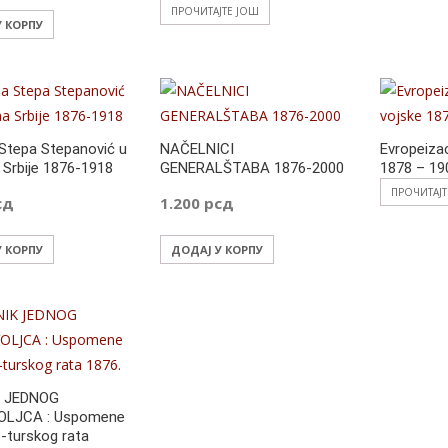
ПРОЧИТАЈТЕ ЈОШ
У КОРПУ
Stepa Stepanović u
NAČELNICI
Evropeizac
 Srbije 1876-1918
GENERALŠTABA 1876-2000
1878 – 19
ПРОЧИТАЈ
сд
1.200
рсд
У КОРПУ
ДОДАЈ У КОРПУ
 JEDNOG
LJCA : Uspomene
o-turskog rata