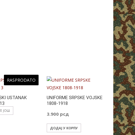
RASPRODATO
SKI USTANAK
UNIFORME SRPSKE VOJSKE
SRBI NA K
813
1808-1918
1.200
рс
ТЕ ЈОШ
3.900
рсд
ДОДАЈ У 
ДОДАЈ У КОРПУ