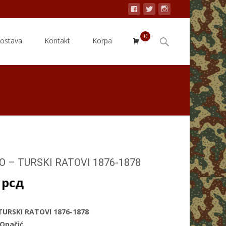
0
Search
dostava
Kontakt
Korpa
for:
 – TURSKI RATOVI 1876-1878
0
рсд
URSKI RATOVI 1876-1878
 Opačić