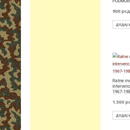
PODMOR
900
рс
ДОДАЈ 
Ratne mo
intervenc
1967-19
1.500
р
ДОДАЈ 