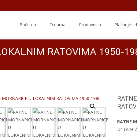
Skip
to
Početna
O nama
Prodavnica
Plaćanje i 
content
LOKALNIM RATOVIMA 1950-19
RATNE
RATOV
RATNE M
Dr Tone 