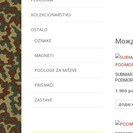
KOLEKCIONARSTVO
OSTALO
Можд
OZNAKE
MAGNETI
PODLOGE ZA MIŠEVE
SUBMARI
PODMOR
PRIŠIVAČI
1.900
р
ZASTAVE
ДОДАЈ 