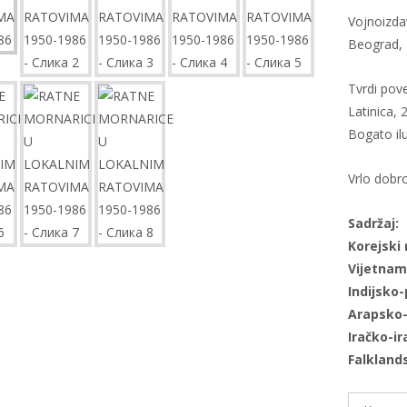
Vojnoizda
Beograd, 
Tvrdi pov
Latinica, 
Bogato il
Vrlo dobr
Sadržaj:
Korejski 
Vijetnam
Indijsko-
Arapsko-
Iračko-ir
Falklands