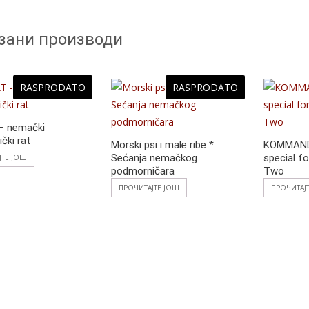
зани производи
RASPRODATO
RASPRODATO
– nemački
čki rat
Morski psi i male ribe *
KOMMAND
Sećanja nemačkog
special f
ЈТЕ ЈОШ
podmorničara
Two
ПРОЧИТАЈТЕ ЈОШ
ПРОЧИТАЈ