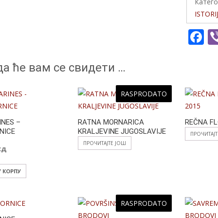
Катего
ISTORI
F
a
e
а ће вам се свидети …
b
o
RASPRODATO
o
NES –
RATNA MORNARICA
REČNA FL
k
NICE
KRALJEVINE JUGOSLAVIJE
ПРОЧИТАЈ
ПРОЧИТАЈТЕ ЈОШ
сд
У КОРПУ
RASPRODATO