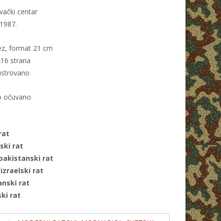
vački centar
1987.
ez, format 21 cm
216 strana
ustrovano
o očuvano
rat
ski rat
pakistanski rat
izraelski rat
anski rat
ki rat