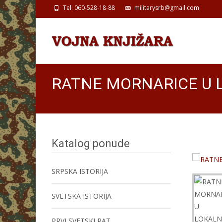
Tel: 060-528-18-88
militarysrb@gmail.com
RATNE MORNARICE U 
Katalog ponude
SRPSKA ISTORIJA
SVETSKA ISTORIJA
PRVI SVETSKI RAT