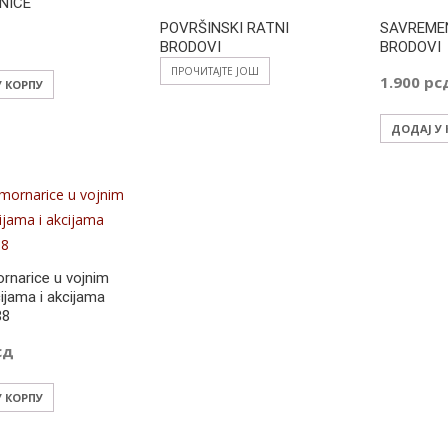
NICE
POVRŠINSKI RATNI
SAVREMEN
д
BRODOVI
BRODOVI
ПРОЧИТАЈТЕ ЈОШ
1.900
рс
У КОРПУ
ДОДАЈ У
rnarice u vojnim
ijama i akcijama
88
сд
У КОРПУ