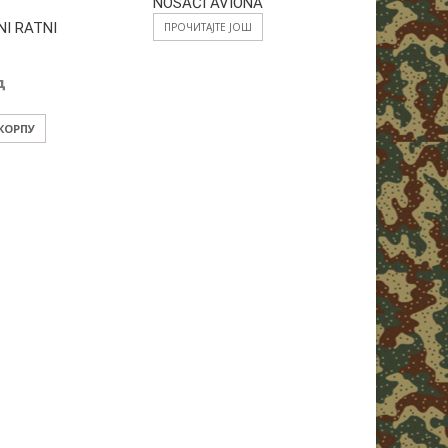
NOSAČI AVIONA
I RATNI
ПРОЧИТАЈТЕ ЈОШ
д
 КОРПУ