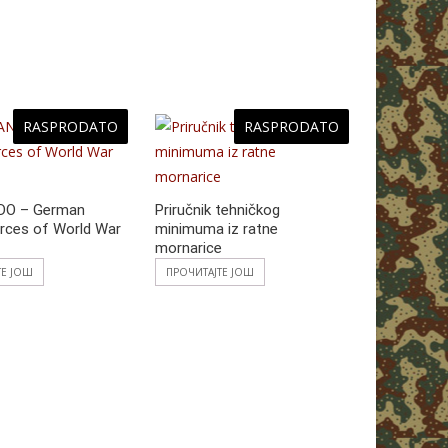
RASPRODATO
RASPRODATO
NAORUŽA
SVETSKOG
O – German
Priručnik tehničkog
orces of World War
minimuma iz ratne
2.400
рс
mornarice
ТЕ ЈОШ
ПРОЧИТАЈТЕ ЈОШ
ДОДАЈ У 