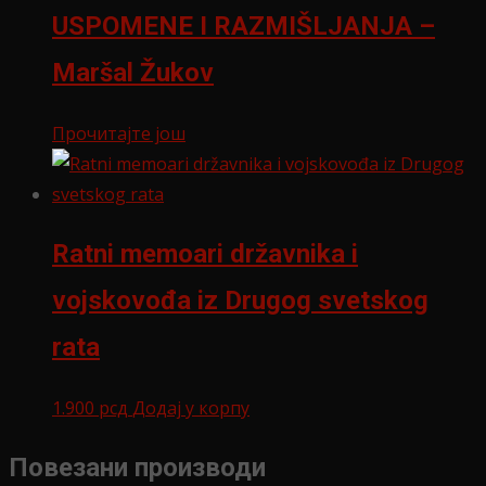
USPOMENE I RAZMIŠLJANJA –
Maršal Žukov
Прочитајте још
Ratni memoari državnika i
vojskovođa iz Drugog svetskog
rata
1.900
рсд
Додај у корпу
Повезани производи