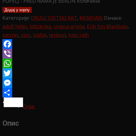
POPELJ - PRED NAMA JE BERLIN количина
Додај у корпу
Категорије:
DRUGI SVETSKI RAT
,
MEMOARI
Ознаке:
adolf hitler
,
blitzkrieg
,
crvena armija
,
Erih fon Manštajn
,
panzer
,
sssr
,
staljin
,
tenkovi
,
treci rajh
Facebook
Viber
WhatsApp
Twitter
Messenger
Share
Опис
Опис