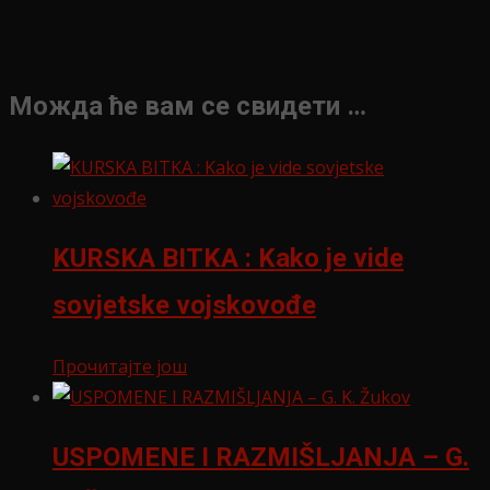
Можда ће вам се свидети …
KURSKA BITKA : Kako je vide
sovjetske vojskovođe
Прочитајте још
USPOMENE I RAZMIŠLJANJA – G.