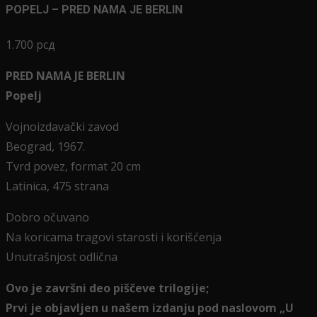
POPELJ – PRED NAMA JE BERLIN
1.700
рсд
PRED NAMA JE BERLIN
Popelj
Vojnoizdavački zavod
Beograd, 1967.
Tvrd povez, format 20 cm
Latinica, 475 strana
Dobro očuvano
Na koricama tragovi starosti i korišćenja
Unutrašnjost odlična
Ovo je završni deo piščeve trilogije;
Prvi je objavljen u našem izdanju pod naslovom „U