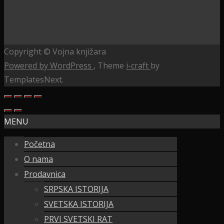
Copyright © Vojna knjižara
Powered by WordPress
, Theme
i-craft
by
TemplatesNext.
MENU
Početna
O nama
Prodavnica
SRPSKA ISTORIJA
SVETSKA ISTORIJA
PRVI SVETSKI RAT