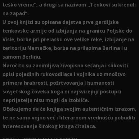
teško vreme“, a drugi sa nazivom „Tenkovi su krenuli
na zapad“.
U ovoj knjizi su opisana dejstva prve gardijske
tenkovske armije od izbijanja na granicu Poljske do
Visle, borbe pri prelasku ove velike reke, izbijanje na
teritoriju Nemačke, borbe na prilazima Berlina i u
samom Berlinu.
Naročito su zanimljiva živopisna sećanja i slikoviti
opisi pojedinih rukovodilaca i vojnika uz mnoštvo
primera hrabrosti, požrtvovanja i humanosti
sovjetskog čoveka koga ni najsvirepiji postupci
neprijatelja nisu mogli da izobliče.
Očekujemo da će knjiga svojim autentičnim izrazom,
te ne samo vojno već i literarnom vrednošću pobuditi
interesovanje širokog kruga čitalaca.