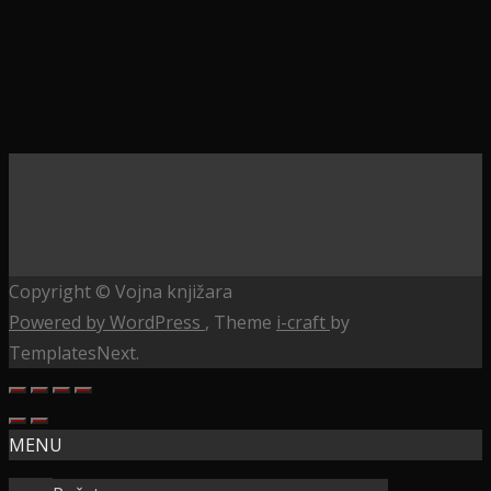
Copyright © Vojna knjižara
Powered by WordPress
, Theme
i-craft
by
TemplatesNext.
MENU