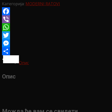
Категорија:
MODERNI RATOVI
Facebook
Viber
WhatsApp
Twitter
Messenger
Share
Опис
Опис
Можда ће вам се свидети …