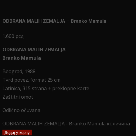
ODBRANA MALIH ZEMALJA – Branko Mamula
1.600
рсд
ODBRANA MALIH ZEMALJA
Branko Mamula
Beograd, 1988.
Tvrd povez, format 25 cm
Latinica, 315 strana + preklopne karte
Zaštitni omot
Odlično očuvana
ODBRANA MALIH ZEMALJA - Branko Mamula количина
Додај у корпу