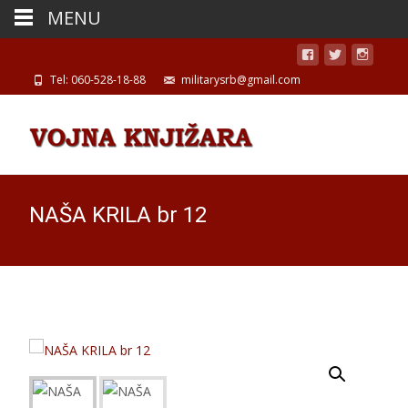
MENU
Tel: 060-528-18-88
militarysrb@gmail.com
NAŠA KRILA br 12