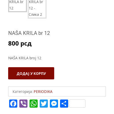
NAŠA KRILA br 12
800
рсд
NAŠA KRILA broj 12
NAŠA
ДОДАЈ У КОРПУ
KRILA
br
12
Категорија:
PERIODIKA
количина
F
Vi
W
T
M
S
ac
b
h
w
e
h