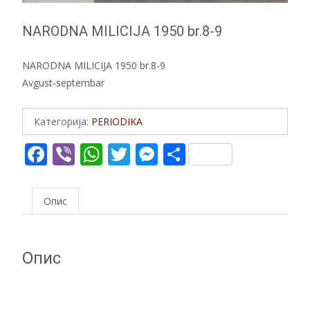
NARODNA MILICIJA 1950 br.8-9
NARODNA MILICIJA 1950 br.8-9
Avgust-septembar
Категорија:
PERIODIKA
F
Vi
W
T
M
S
ac
b
h
w
e
h
e
er
at
itt
ss
ar
Опис
b
s
er
e
e
o
A
n
Опис
o
p
g
k
p
er