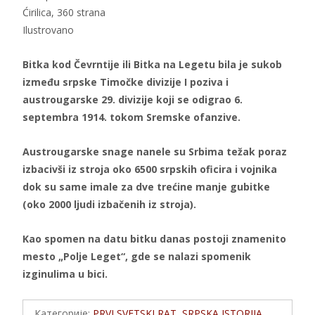
Ćirilica, 360 strana
Ilustrovano
Bitka kod Čevrntije ili Bitka na Legetu bila je sukob
između srpske Timočke divizije I poziva i
austrougarske 29. divizije koji se odigrao 6.
septembra 1914. tokom Sremske ofanzive.
Austrougarske snage nanele su Srbima težak poraz
izbacivši iz stroja oko 6500 srpskih oficira i vojnika
dok su same imale za dve trećine manje gubitke
(oko 2000 ljudi izbačenih iz stroja).
Kao spomen na datu bitku danas postoji znamenito
mesto „Polje Leget“, gde se nalazi spomenik
izginulima u bici.
Категорије:
PRVI SVETSKI RAT
,
SRPSKA ISTORIJA