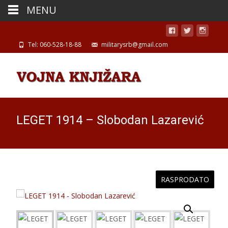
MENU
Tel: 060-528-18-88
militarysrb@gmail.com
LEGET 1914 – Slobodan Lazarević
RASPRODATO