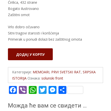
Ćirilica, 432 strane
Bogato ilustrovano
Zaštitni omot
Vrlo dobro očuvano
Sitni tragovi starosti i korišćenja
Primerak u ponudi dolazi bez zaštitnog omota
GOLGOTA
ДОДАЈ У КОРПУ
I
VASKRS
SRBIJE
Категорије:
MEMOARI
,
PRVI SVETSKI RAT
,
SRPSKA
1916-
ISTORIJA
Ознака:
solunski front
1918
F
Vi
W
T
M
S
количина
ac
b
h
w
e
h
e
er
at
itt
ss
ar
Можда ће вам се свидети …