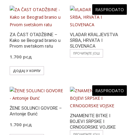
b
s
er
e
e
o
A
n
RASPRODATO
o
p
g
k
p
er
ZA ČAST OTADŽBINE –
VLADAR KRALJEVSTVA
Kako se Beograd branio u
SRBA, HRVATA I
Prvom svetskom ratu
SLOVENACA
ПРОЧИТАЈТЕ ЈОШ
1.700
рсд
ДОДАЈ У КОРПУ
RASPRODATO
ŽENE SOLUNCI GOVORE –
Antonije Đurić
ZNAMENITE BITKE I
BOJEVI SRPSKE I
1.700
рсд
CRNOGORSKE VOJSKE
ПРОЧИТАЈТЕ ЈОШ