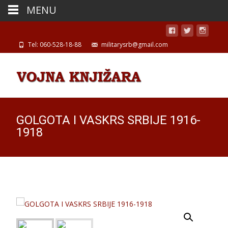
MENU
Tel: 060-528-18-88
militarysrb@gmail.com
GOLGOTA I VASKRS SRBIJE 1916-
1918