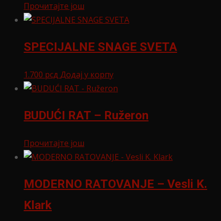
Прочитајте још
SPECIJALNE SNAGE SVETA
1.700
рсд
Додај у корпу
BUDUĆI RAT – Ružeron
Прочитајте још
MODERNO RATOVANJE – Vesli K.
Klark