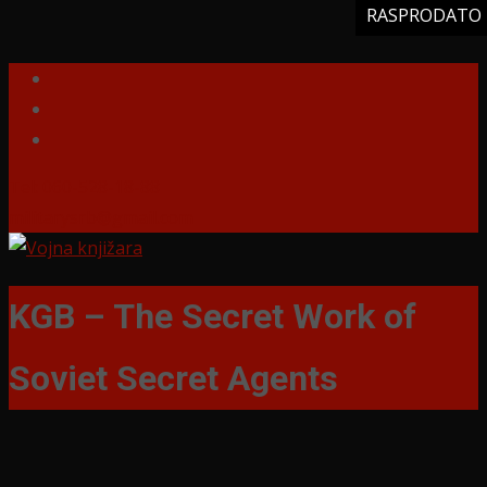
RASPRODATO
RASPRODATO
RASPRODATO
RASPRODATO
RASPRODATO
Tel: 060-528-18-88
militarysrb@gmail.com
KGB – The Secret Work of
Soviet Secret Agents