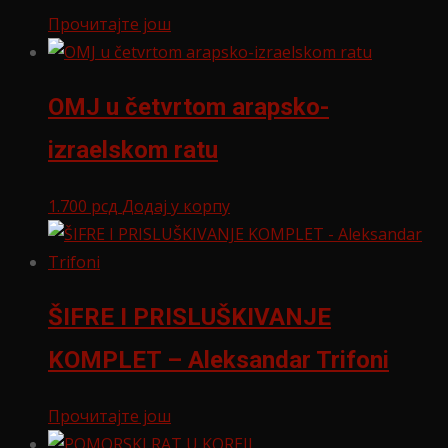
Прочитајте још
OMJ u četvrtom arapsko-
izraelskom ratu
1.700
рсд
Додај у корпу
ŠIFRE I PRISLUŠKIVANJE
KOMPLET – Aleksandar Trifoni
Прочитајте још