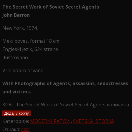
The Secret Work of Soviet Secret Agents
John Barron
New York, 1974.
Meki povez, format 18 cm
Engleski jezik, 624 strane
Ilustrovano
Vrlo dobro očvano
With Photographs of agents, assassins, seductresses
and victims.
KGB - The Secret Work of Soviet Secret Agents количина
Додај у корпу
Категорије:
MODERNI RATOVI
,
SVETSKA ISTORIJA
Ознака:
sssr