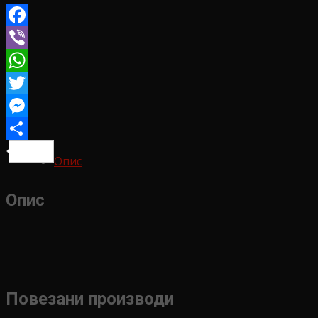
Facebook
Viber
WhatsApp
Twitter
Messenger
Share
Опис
Опис
Повезани производи