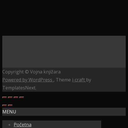
Copyright © Vojna knjižara
Powered by WordPress
, Theme
i-craft
by
TemplatesNext.
MENU
Početna