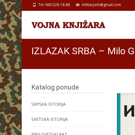
Tel: 060-528-18-88
militarysrb@gmail.com
IZLAZAK SRBA – Milo Gli
Katalog ponude
SRPSKA ISTORIJA
SVETSKA ISTORIJA
PRVI SVETSKI RAT