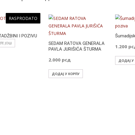
RASPRODATO
TADŽBINI I POZIVU
Šumadijska
SEDAM RATOVA GENERALA
ЈТЕ ЈОШ
1.200
рс
PAVLA JURIŠIĆA ŠTURMA
2.000
рсд
ДОДАЈ У
ДОДАЈ У КОРПУ