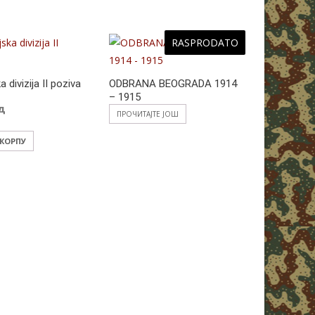
RASPRODATO
 divizija II poziva
ODBRANA BEOGRADA 1914
ČETNIČKA 
– 1915
1918
д
ПРОЧИТАЈТЕ ЈОШ
ПРОЧИТАЈТ
 КОРПУ