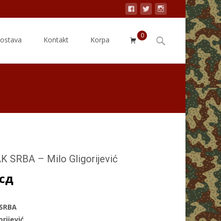
0
Search
dostava
Kontakt
Korpa
for:
K SRBA – Milo Gligorijević
сд
 SRBA
orijević