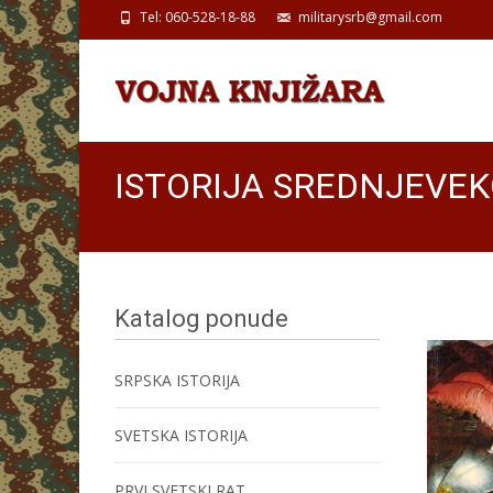
Tel: 060-528-18-88
militarysrb@gmail.com
ISTORIJA SREDNJEVEKOV
Katalog ponude
SRPSKA ISTORIJA
SVETSKA ISTORIJA
PRVI SVETSKI RAT