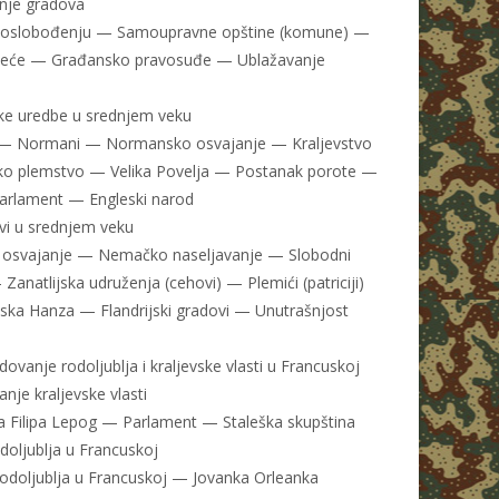
nje gradova
o oslobođenju — Samoupravne opštine (komune) —
veće — Građansko pravosuđe — Ublažavanje
ske uredbe u srednjem veku
 — Normani — Normansko osvajanje — Kraljevstvo
o plemstvo — Velika Povelja — Postanak porote —
parlament — Engleski narod
ovi u srednjem veku
osvajanje — Nemačko naseljavanje — Slobodni
Zanatlijska udruženja (cehovi) — Plemići (patriciji)
ka Hanza — Flandrijski gradovi — Unutrašnjost
ovanje rodoljublja i kraljevske vlasti u Francuskoj
nje kraljevske vlasti
 Filipa Lepog — Parlament — Staleška skupština
doljublja u Francuskoj
odoljublja u Francuskoj — Jovanka Orleanka