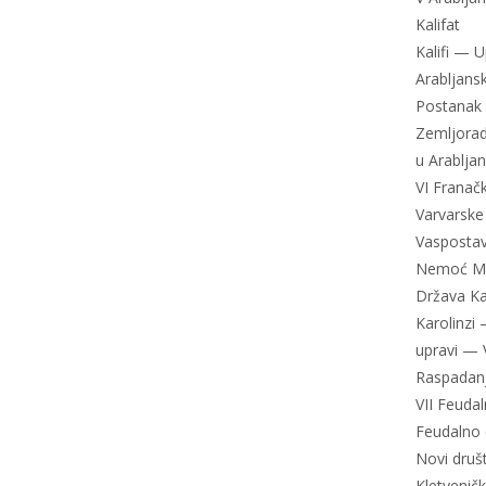
Kalifat
Kalifi — 
Arabljans
Postanak 
Zemljora
u Arablja
VI Franač
Varvarske 
Vaspostav
Nemoć Mer
Država Ka
Karolinzi
upravi — 
Raspadanj
VII Feudal
Feudalno 
Novi druš
Kletvenič