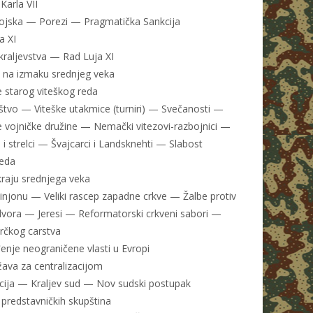
Karla VII
vojska — Porezi — Pragmatička Sankcija
a XI
 kraljevstva — Rad Luja XI
 na izmaku srednjeg veka
e starog viteškog reda
štvo — Viteške utakmice (turniri) — Svečanosti —
e vojničke družine — Nemački vitezovi-razbojnici —
i strelci — Švajcarci i Landsknehti — Slabost
reda
kraju srednjega veka
injonu — Veliki rascep zapadne crkve — Žalbe protiv
vora — Jeresi — Reformatorski crkveni sabori —
rčkog carstva
enje neograničene vlasti u Evropi
žava za centralizacijom
acija — Kraljev sud — Nov sudski postupak
predstavničkih skupština