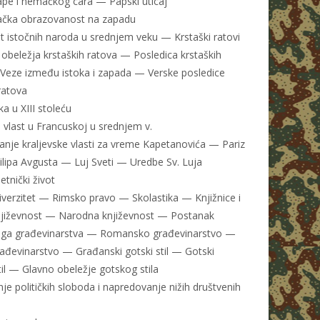
pe i nemačkog cara — Papski uticaj
jačka obrazovanost na zapadu
t istočnih naroda u srednjem veku — Krstaški ratovi
obeležja krstaških ratova — Posledica krstaških
Veze između istoka i zapada — Verske posledice
ratova
a u XIII stoleću
 vlast u Francuskoj u srednjem v.
nje kraljevske vlasti za vreme Kapetanovića — Pariz
Filipa Avgusta — Luj Sveti — Uredbe Sv. Luja
tnički život
niverzitet — Rimsko pravo — Skolastika — Knjižnice i
jiževnost — Narodna književnost — Postanak
ga građevinarstva — Romansko građevinarstvo —
ađevinarstvo — Građanski gotski stil — Gotski
til — Glavno obeležje gotskog stila
nje političkih sloboda i napredovanje nižih društvenih