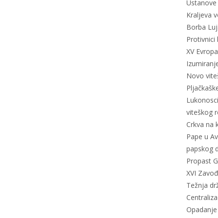
Ustanove 
Kraljeva 
Borba Luj
Protivnici
XV Evropa
Izumiranj
Novo vite
Pljačkašk
Lukonosci 
viteškog 
Crkva na 
Pape u Av
papskog d
Propast G
XVI Zavođ
Težnja dr
Centraliz
Opadanje 