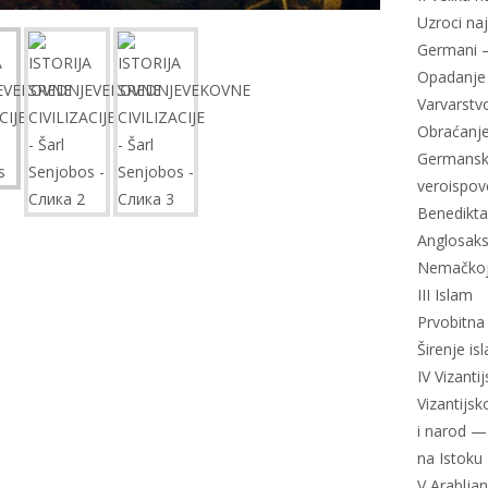
Uzroci na
Germani 
Opadanje 
Varvarstv
Obraćanje
Germanski
veroispov
Benedikta
Anglosaks
Nemačko
III Islam
Prvobitn
Širenje is
IV Vizanti
Vizantijs
i narod —
na Istoku
V Arablja