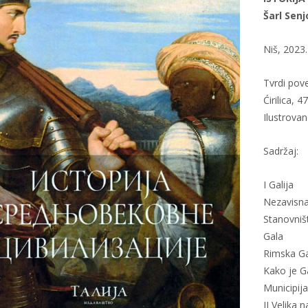
Šarl Sen
Niš, 2023.
Tvrdi pov
Ćirilica, 4
Ilustrova
Sadržaj:
I Galija
Nezavisna
Stanovniš
Gala
Rimska Ga
Kako je G
Municipija
II Velika 