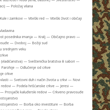
ljaci) — Položaj vilana
ule i zamkovi — Viteški red — Viteški život i običaji
vladavina
st posednika imanja — Kralj — Običajno pravo —
vosuđe — Dvoboj — Božiji sud
a u srednjem veku
crkve
 (vladičanstva) — Sveštenička bratstva ili sabori —
 Parohije — Odlučenje od crkve
je crkve
vlasti — Svetovni duh i način života u crkvi — Novi
i redovi — Podela hrišćanske crkve — Jeresi —
ja — Prosjački kaluđerski redovi — Crkveno pravosuđe
ostojanstvo
stojanstvo — Borba oko investiture — Borba