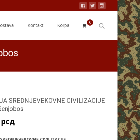
0
Search
dostava
Kontakt
Korpa
for:
obos
IJA SREDNJEVEKOVNE CIVILIZACIJE
 Senjobos
0
рсд
 SREDNJEVEKOVNE CIVILIZACIJE