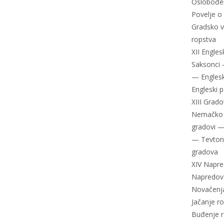
Oslobođe
Povelje 
Gradsko 
ropstva
XII Engle
Saksonci
— Englesk
Engleski 
XIII Grad
Nemačko 
gradovi — 
— Tevtons
gradova
XIV Napred
Napredova
Novačenja
Jačanje ro
Buđenje r