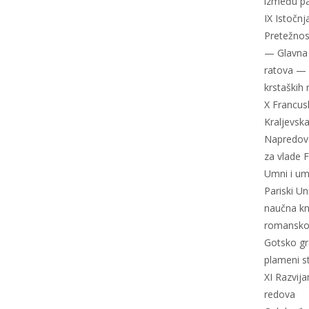
između pa
IX Istočn
Pretežnos
— Glavna 
ratova — 
krstaških 
X Francusk
Kraljevska
Napredova
za vlade 
Umni i ume
Pariski U
naučna kn
romansko
Gotsko gr
plameni s
XI Razvija
redova