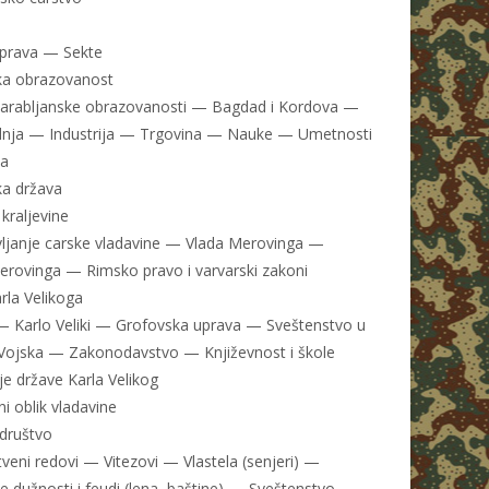
Uprava — Sekte
ka obrazovanost
arabljanske obrazovanosti — Bagdad i Kordova —
dnja — Industrija — Trgovina — Nauke — Umetnosti
na
ka država
kraljevine
ljanje carske vladavine — Vlada Merovinga —
ovinga — Rimsko pravo i varvarski zakoni
rla Velikoga
 — Karlo Veliki — Grofovska uprava — Sveštenstvo u
Vojska — Zakonodavstvo — Književnost i škole
e države Karla Velikog
ni oblik vladavine
društvo
tveni redovi — Vitezovi — Vlastela (senjeri) —
ke dužnosti i feudi (lena, baštine) — Sveštenstvo —