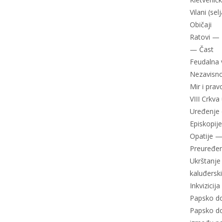
Vilani (se
Običaji
Ratovi — K
— Čast
Feudalna 
Nezavisno
Mir i pra
VIII Crkv
Uređenje 
Episkopije
Opatije —
Preuređen
Ukrštanje 
kaluđersk
Inkvizici
Papsko d
Papsko do