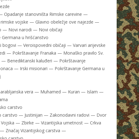
jezde
— Opadanje stanovništa Rimske carevine —
rimske vojske — Glavno obeležje ove najezde —
o — Novi narodi — Novi običaji
 Germana u hrišćanstvo
 bogovi — Veroispovedni običaji — Varvari arijevske
edi — Pokrštavanje Franaka — Monaško pravilo Sv.
 — Benediktanski kaluđeri — Pokrštavanje
onaca — Irski misionari — Pokrštavanje Germana u
j
a arabljanska vera — Muhamed — Kuran — Islam —
lama
jsko carstvo
ko carstvo — Justinijan — Zakonodavni radovi — Dvor
 Vojska — Zbirke — Vizantijska umetnost — Crkva
 — Značaj Vizantijskog carstva —
nsko carstvo