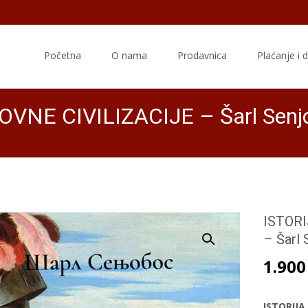
Skip
to
Početna
O nama
Prodavnica
Plaćanje i 
content
NE CIVILIZACIJE – Šarl Senj
ISTOR
– Šarl
1.90
ISTORIJA