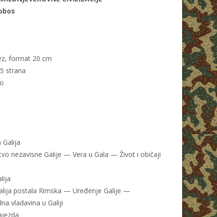
jobos
ez, format 20 cm
75 strana
no
 Galija
tvo nezavisne Galije — Vera u Gala — Život i običaji
lija
alija postala Rimska — Uređenje Galije —
lna vladavina u Galiji
najezda