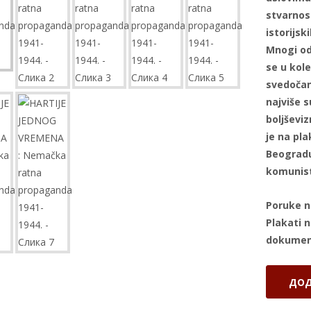
stvarnost
istorijsk
Mnogi od
se u kole
svedočan
najviše s
boljševi
je na pl
Beogradu
komunist
Poruke n
Plakati n
dokumen
HARTIJE
ДОД
JEDNOG
VREMEN