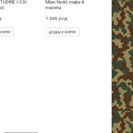
TUĐINE I-II Dr
Milan Nedić majka ili
kić
maćeha
д
1.500
рсд
 КОРПУ
ДОДАЈ У КОРПУ