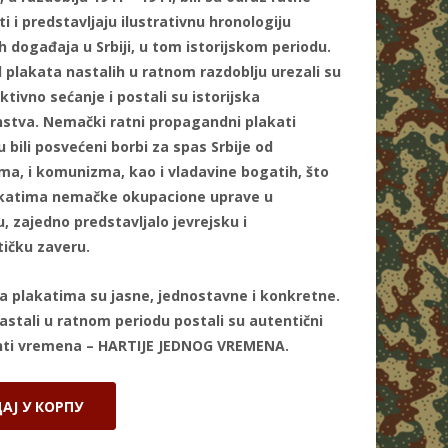
i i predstavljaju ilustrativnu hronologiju
ih događaja u Srbiji, u tom istorijskom periodu.
 plakata nastalih u ratnom razdoblju urezali su
ktivno sećanje i postali su istorijska
stva. Nemački ratni propagandni plakati
u bili posvećeni borbi za spas Srbije od
zma, i komunizma, kao i vladavine bogatih, što
akatima nemačke okupacione uprave u
, zajedno predstavljalo jevrejsku i
ičku zaveru.
a plakatima su jasne, jednostavne i konkretne.
astali u ratnom periodu postali su autentični
ti vremena – HARTIJE JEDNOG VREMENA.
АЈ У КОРПУ
A