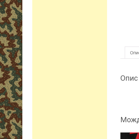
Опи
Опис
Можд