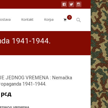
0
Search
dostava
Kontakt
Korpa
for:
da 1941-1944.
JE JEDNOG VREMENA : Nemačka
propaganda 1941-1944.
0
рсд
 JEDNOG VREMENA