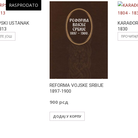
RASPRODATO
PSKI USTANAK
KARAĐORĐ
813
1830
ЈТЕ ЈОШ
ПРОЧИТАЈ
REFORMA VOJSKE SRBIJE
1897-1900
900
рсд
ДОДАЈ У КОРПУ