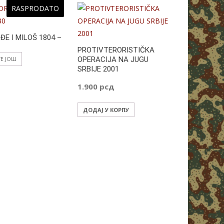
RASPRODATO
E I MILOŠ 1804 –
PROTIVTERORISTIČKA
OPERACIJA NA JUGU
ТЕ ЈОШ
SRBIJE 2001
1.900
рсд
ДОДАЈ У КОРПУ
RAT ZA M
2.500
рс
ДОДАЈ У 