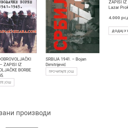
ZAPISI IZ 
Lazar Pro
4.000
рс
ДОДАЈ У
DOBROVOLJAČKI
SRBIJA 1941. – Bojan
– ZAPISI IZ
Dimitrijević
OLJAČKE BORBE
ПРОЧИТАЈТЕ ЈОШ
5.
ЈТЕ ЈОШ
зани производи