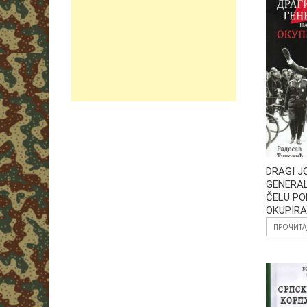
DRAGI J
GENERA
ČELU PO
OKUPIRA
ПРОЧИТА