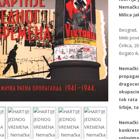
Nemačka 
Milica Ja
Beograd, 
Meki pove
Ćirilica, 2
Bogato il
Nemački 
propagan
dragocene
okupacio
tok rata 
Srbije, t
Nemački 
konkretn
uslovima,