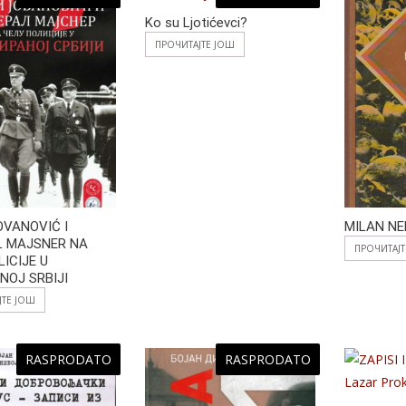
Ko su Ljotićevci?
ПРОЧИТАЈТЕ ЈОШ
OVANOVIĆ I
MILAN NE
L MAJSNER NA
ПРОЧИТАЈ
LICIJE U
NOJ SRBIJI
ЈТЕ ЈОШ
RASPRODATO
RASPRODATO