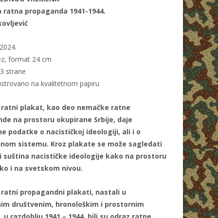
ratna propaganda 1941-1944.
kovljević
2024.
z, format 24 cm
03 strane
ustrovano na kvalitetnom papiru
ratni plakat, kao deo nemačke ratne
de na prostoru okupirane Srbije, daje
 podatke o nacističkoj ideologiji, ali i o
nom sistemu. Kroz plakate se može sagledati
i suština nacističke ideologije kako na prostoru
ako i na svetskom nivou.
ratni propagandni plakati, nastali u
im društvenim, hronološkim i prostornim
 u razdoblju 1941 – 1944, bili su odraz ratne