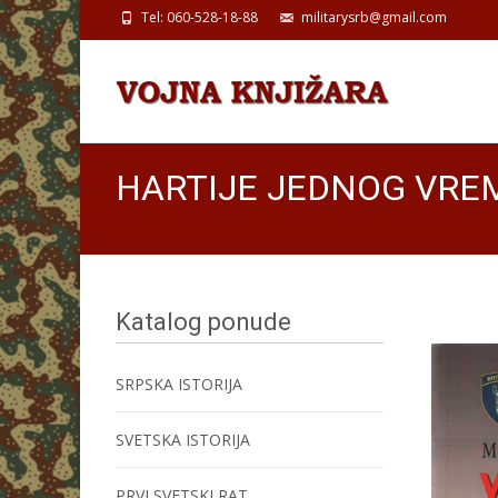
Tel: 060-528-18-88
militarysrb@gmail.com
HARTIJE JEDNOG VREME
Katalog ponude
SRPSKA ISTORIJA
SVETSKA ISTORIJA
PRVI SVETSKI RAT