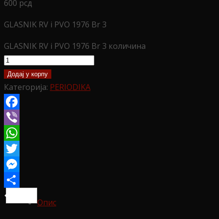
600
рсд
GLASNIK RV i PVO 1976 Br 3
GLASNIK RV i PVO 1976 Br 3 количина
Додај у корпу
Категорија:
PERIODIKA
Facebook
Viber
WhatsApp
Twitter
Messenger
Share
Опис