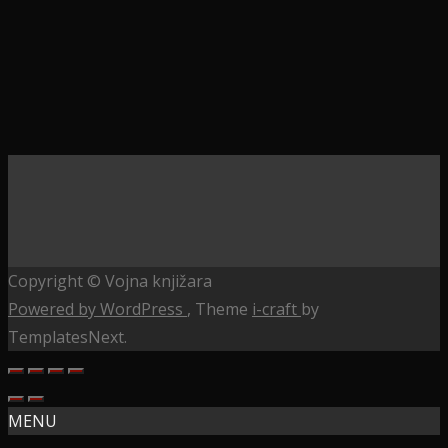
Copyright © Vojna knjižara
Powered by WordPress
, Theme
i-craft
by
TemplatesNext.
MENU