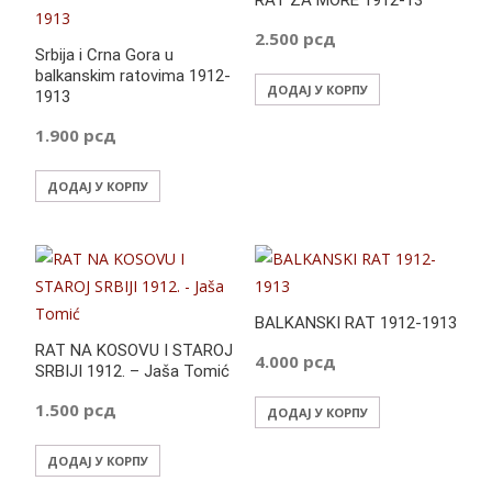
o
p
g
RAT ZA MORE 1912-13
k
p
er
2.500
рсд
Srbija i Crna Gora u
balkanskim ratovima 1912-
ДОДАЈ У КОРПУ
1913
1.900
рсд
ДОДАЈ У КОРПУ
BALKANSKI RAT 1912-1913
RAT NA KOSOVU I STAROJ
4.000
рсд
SRBIJI 1912. – Jaša Tomić
1.500
рсд
ДОДАЈ У КОРПУ
ДОДАЈ У КОРПУ