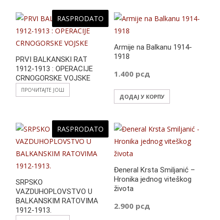
RASPRODATO
Armije na Balkanu 1914-
1918
PRVI BALKANSKI RAT
1912-1913 : OPERACIJE
1.400
рсд
CRNOGORSKE VOJSKE
ПРОЧИТАЈТЕ ЈОШ
ДОДАЈ У КОРПУ
RASPRODATO
Đeneral Krsta Smiljanić –
Hronika jednog viteškog
SRPSKO
života
VAZDUHOPLOVSTVO U
BALKANSKIM RATOVIMA
2.900
рсд
1912-1913.