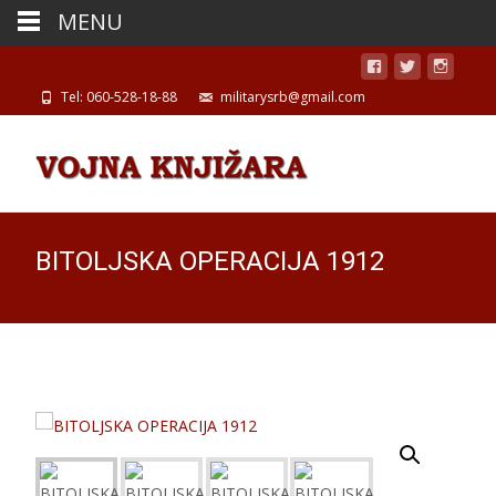
MENU
Tel: 060-528-18-88
militarysrb@gmail.com
BITOLJSKA OPERACIJA 1912