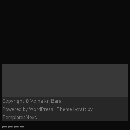
Copyright © Vojna knjižara
Powered by WordPress
, Theme
i-craft
by
TemplatesNext.