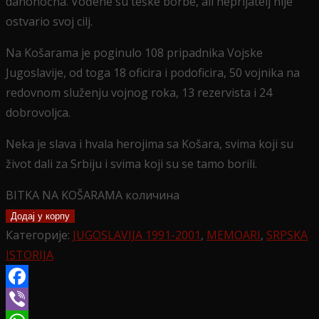
danonoćna. Vođene su teške borbe, ali neprijatelj nije
ostvario svoj cilj.
Na Košarama je poginulo 108 pripadnika Vojske
Jugoslavije, od toga 18 oficira i podoficira, 50 vojnika na
redovnom služenju vojnog roka, 13 rezervista i 24
dobrovoljca.
Neka je slava i hvala herojima sa Košara, svima koji su
život dali za Srbiju i svima koji su se tamo borili.
BITKA NA KOŠARAMA количина
Додај у корпу
Категорије:
JUGOSLAVIJA 1991-2001
,
MEMOARI
,
SRPSKA
ISTORIJA
Facebook