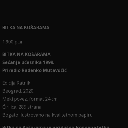
BITKA NA KOŠARAMA
1.900
рсд
BITKA NA KOŠARAMA
Sećanje učesnika 1999.
Priredio Radenko Mutavdžić
Edicija Ratnik
Beograd, 2020.
Meki povez, format 24 cm
Ćirilica, 285 strana
Bogato ilustrovano na kvalitetnom papiru
Bitka na Košarama je vazdušno-kopnena bitka