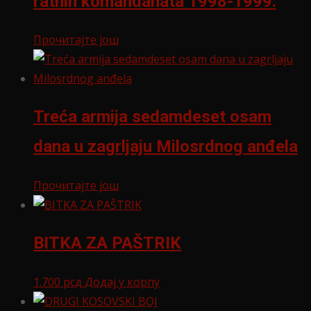
ratnih komandanata 1998-1999.
Прочитајте још
Treća armija sedamdeset osam
dana u zagrljaju Milosrdnog anđela
Прочитајте још
BITKA ZA PAŠTRIK
1.700
рсд
Додај у корпу