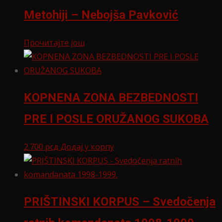
Metohiji – Nebojša Pavković
Прочитајте још
KOPNENA ZONA BEZBEDNOSTI
PRE I POSLE ORUŽANOG SUKOBA
2.700
рсд
Додај у корпу
PRIŠTINSKI KORPUS – Svedočenja