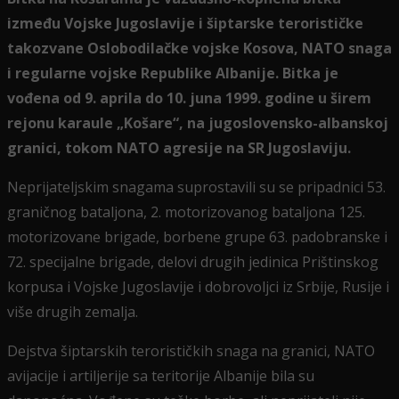
između Vojske Jugoslavije i šiptarske terorističke
takozvane Oslobodilačke vojske Kosova, NATO snaga
i regularne vojske Republike Albanije. Bitka je
vođena od 9. aprila do 10. juna 1999. godine u širem
rejonu karaule „Košare“, na jugoslovensko-albanskoj
granici, tokom NATO agresije na SR Jugoslaviju.
Neprijateljskim snagama suprostavili su se pripadnici 53.
graničnog bataljona, 2. motorizovanog bataljona 125.
motorizovane brigade, borbene grupe 63. padobranske i
72. specijalne brigade, delovi drugih jedinica Prištinskog
korpusa i Vojske Jugoslavije i dobrovoljci iz Srbije, Rusije i
više drugih zemalja.
Dejstva šiptarskih terorističkih snaga na granici, NATO
avijacije i artiljerije sa teritorije Albanije bila su