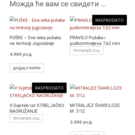
Можда ће вам се свидети …
RASPRODATO
PUŠKE – Dva veka pušaka
PRAVILO Pušaka i
na teritoriji Jugoslavije
puškomitraljeza 7,62 mm
ПРОЧИТАЈТЕ ЈОШ
4.900
рсд
ДОДАЈ У КОРПУ
RASPRODATO
II Svjetski rat STRELJAČKO
MITRALJEZ ŠVARCLOZE
NAORUŽANJE
M. 7/12.
ПРОЧИТАЈТЕ ЈОШ
2.000
рсд