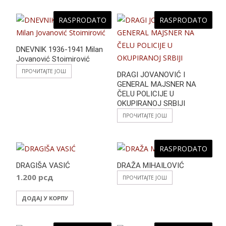
RASPRODATO
RASPRODATO
DNEVNIK 1936-1941 Milan
Jovanović Stoimirović
ПРОЧИТАЈТЕ ЈОШ
DRAGI JOVANOVIĆ I
GENERAL MAJSNER NA
ČELU POLICIJE U
OKUPIRANOJ SRBIJI
ПРОЧИТАЈТЕ ЈОШ
RASPRODATO
DRAGIŠA VASIĆ
DRAŽA MIHAILOVIĆ
1.200
рсд
ПРОЧИТАЈТЕ ЈОШ
ДОДАЈ У КОРПУ