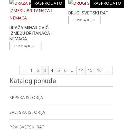
RASPRODATO
RASPRODATO
DRUGI SVETSKI RAT
ПРОЧИТАЈТЕ ЈОШ
DRAŽA MIHAILOVIĆ
IZMEĐU BRITANACA I
NEMACA
ПРОЧИТАЈТЕ ЈОШ
←
1
2
3
4
5
6
…
14
15
16
→
Katalog ponude
SRPSKA ISTORIJA
SVETSKA ISTORIJA
PRVI SVETSKI RAT