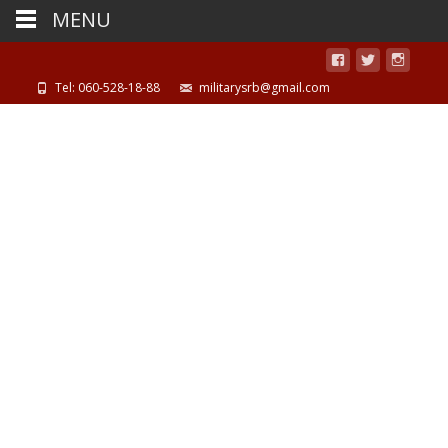
MENU
Tel: 060-528-18-88
militarysrb@gmail.com