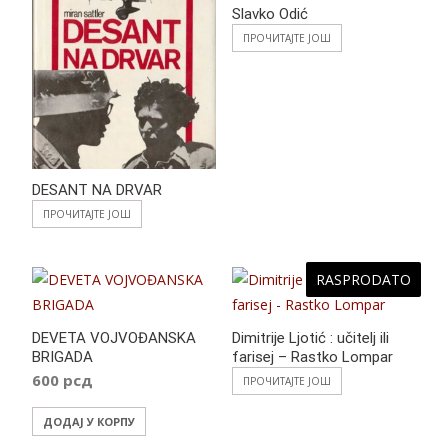
Slavko Odić
ПРОЧИТАЈТЕ ЈОШ
DESANT NA DRVAR
ПРОЧИТАЈТЕ ЈОШ
RASPRODATO
DEVETA VOJVOĐANSKA
Dimitrije Ljotić : učitelj ili
BRIGADA
farisej – Rastko Lompar
600
рсд
ПРОЧИТАЈТЕ ЈОШ
ДОДАЈ У КОРПУ