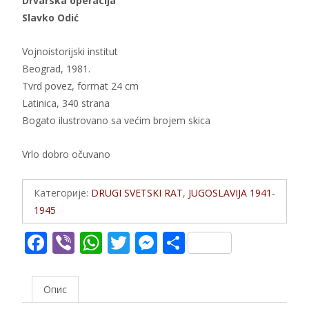
Drvarska operacija
Slavko Odić
Vojnoistorijski institut
Beograd, 1981.
Tvrd povez, format 24 cm
Latinica, 340 strana
Bogato ilustrovano sa većim brojem skica
Vrlo dobro očuvano
Категорије:
DRUGI SVETSKI RAT
,
JUGOSLAVIJA 1941-
1945
F
Vi
W
T
M
S
ac
b
h
w
e
h
e
er
at
itt
ss
ar
Опис
b
s
er
e
e