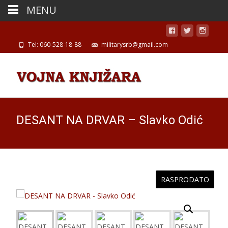
MENU
Tel: 060-528-18-88
militarysrb@gmail.com
DESANT NA DRVAR – Slavko Odić
RASPRODATO